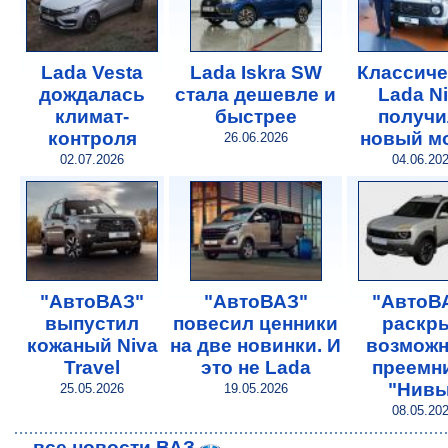
Lada Vesta
Lada Iskra SW
Классиче
дождалась
стала дешевле и
Lada N
климат-
быстрее
получи
контроля
новый м
26.06.2026
02.07.2026
04.06.20
"АвтоВАЗ"
"АвтоВАЗ"
"АвтоВ
выпустил
повесил ценники
раскр
кожаный Niva
на две новинки. И
возможн
Travel
это не Lada
преемн
"Нивы
25.05.2026
19.05.2026
08.05.20
..
все новости ВАЗ