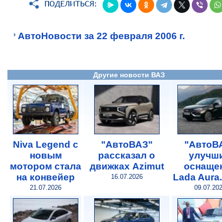
АвтоНовости за 22 февраля 2006 г.
Другие новости ВАЗ
Niva Legend с
"АвтоВАЗ"
"АвтоВ
новым
рассказал о
улучш
мотором стала
движках Azimut
оснаще
на конвейер
Lada Aura
16.07.2026
21.07.2026
09.07.20