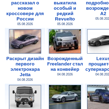
рассказал о
выкатила
подробно
новом
особый и
возрожде
кроссовере для
редкий
A2
России
Revuelto
05.08.20
05.08.2026
05.08.2026
Раскрыт дизайн
Возрожденный
Lexu
первого
Freelander стал
прощает
электрокара
на конвейер
суперкар
Jetta
04.08.2026
04.08.20
04.08.2026