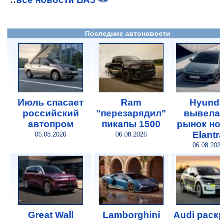
Последние автоновости
Июль спасает
Ram
Hyund
российский
"перезарядил"
вывела
автопром
пикапы 1500
рынок н
Elantr
06.08.2026
06.08.2026
06.08.20
Great Wall
Lamborghini
Audi рас