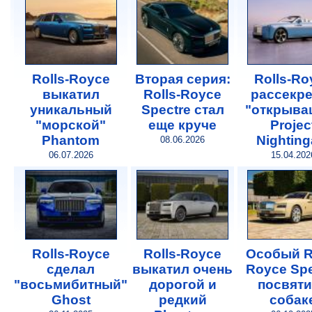
Rolls-Royce
Вторая серия:
Rolls-Ro
выкатил
Rolls-Royce
рассекр
уникальный
Spectre стал
"открыва
"морской"
еще круче
Projec
Phantom
Nighting
08.06.2026
06.07.2026
15.04.202
Rolls-Royce
Rolls-Royce
Особый Ro
сделал
выкатил очень
Royce Spe
"восьмибитный"
дорогой и
посвят
Ghost
редкий
собак