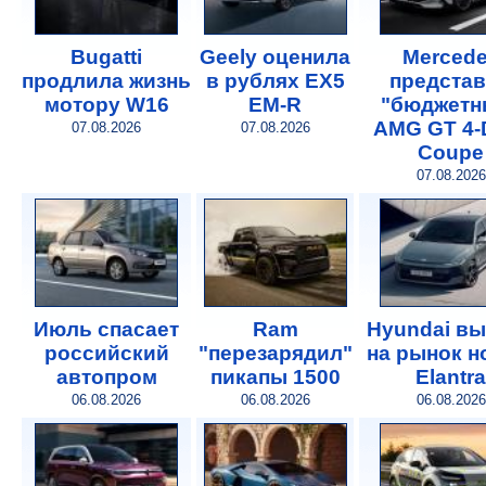
Bugatti
Geely оценила
Merced
продлила жизнь
в рублях EX5
предста
мотору W16
EM-R
"бюджетн
AMG GT 4-
07.08.2026
07.08.2026
Coupe
07.08.2026
Июль спасает
Ram
Hyundai в
российский
"перезарядил"
на рынок 
автопром
пикапы 1500
Elantra
06.08.2026
06.08.2026
06.08.2026