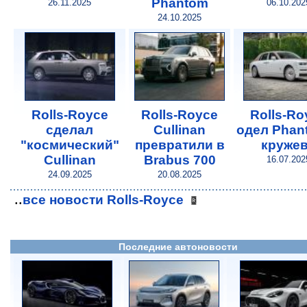
Phantom
26.11.2025
06.10.202
24.10.2025
Rolls-Royce
Rolls-Royce
Rolls-Ro
сделал
Cullinan
одел Phan
"космический"
превратили в
круже
Cullinan
Brabus 700
16.07.202
24.09.2025
20.08.2025
..
все новости Rolls-Royce
Последние автоновости