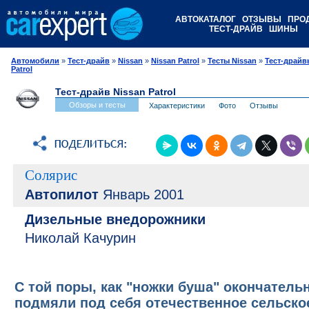
АВТОКАТАЛОГ
ОТЗЫВЫ
ПРО
ТЕСТ-ДРАЙВ
ШИНЫ
Автомобили
»
Тест-драйв
»
Nissan
»
Nissan Patrol
»
Тесты Nissan
»
Тест-драйв
Patrol
Тест-драйв Nissan Patrol
Обзоры и тесты
Характеристики
Фото
Отзывы
Солярис
Автопилот
Январь 2001
Дизельные внедорожники
Николай Качурин
С той поры, как "ножки буша" окончатель
подмяли под себя отечественное сельско