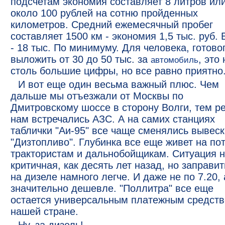
подсчетам экономия составляет 8 литров ил
около 100 рублей на сотню пройденных
километров. Средний ежемесячный пробег
составляет 1500 км - экономия 1,5 тыс. руб. 
- 18 тыс. По минимуму. Для человека, готово
выложить от 30 до 50 тыс. за
, это 
автомобиль
столь большие цифры, но все равно приятно
И вот еще один весьма важный плюс. Чем
дальше мы отъезжали от Москвы по
Дмитровскому шоссе в сторону Волги, тем р
нам встречались АЗС. А на самих станциях
таблички "Аи-95" все чаще сменялись вывес
"Дизтопливо". Глубинка все еще живет на по
трактористам и дальнобойщикам. Ситуация 
критичная, как десять лет назад, но заправит
на дизеле намного легче. И даже не по 7.20, 
значительно дешевле. "Поллитра" все еще
остается универсальным платежным средств
нашей стране.