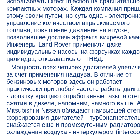
использовать Direct Injection на сравнительно
компактных моторах. Каждая компания приш
этому своим путем, но суть одна - электронн
управление количеством впрыскиваемого
топлива, повышение давление на впуске,
позволившее достичь эффекта вихревой кам
Инженеры Land Rover применили даже
индивидуальные насосы на форсунках каждо
цилиндра, отказавшись от ТНВД.
Мощность всех четырех двигателей увелич
за счет применения наддува. В отличие от
бензиновых моторов здесь он работает
практически при любой частоте работы двиг
- лопатку вращают отработанные газы, а сте
сжатия в дизеле, напомним, намного выше. 
Mitsubishi и Nissan обладают наивысшей сте
форсирования двигателей - турбонагнетател
снабжается еще и промежуточным радиатор
охлаждения воздуха - интеркулером (intercool