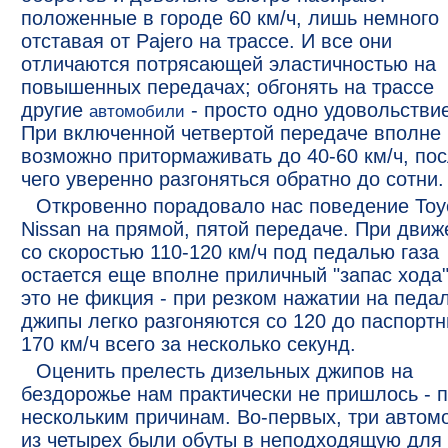
положенные в городе 60 км/ч, лишь немного
отставая от Pajero на трассе. И все они
отличаются потрясающей эластичностью на
повышенных передачах; обгонять на трассе
другие
- просто одно удовольствие
автомобили
При включенной четвертой передаче вполне
возможно притормаживать до 40-60 км/ч, по
чего уверенно разгоняться обратно до сотни.
Откровенно порадовало нас поведение Toy
Nissan на прямой, пятой передаче. При движ
со скоростью 110-120 км/ч под педалью газа
остается еще вполне приличный "запас хода"
это не фикция - при резком нажатии на педа
джипы легко разгоняются со 120 до паспорт
170 км/ч всего за несколько секунд.
Оценить прелесть дизельных джипов на
бездорожье нам практически не пришлось - 
нескольким причинам. Во-первых, три автом
из четырех были обуты в неподходящую для