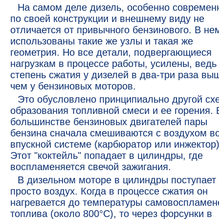
На самом деле дизель, особенно современ
по своей конструкции и внешнему виду не
отличается от привычного бензинового. В не
использованы такие же узлы и такая же
геометрия. Но все детали, подвергающиеся
нагрузкам в процессе работы, усилены, ведь
степень сжатия у дизелей в два-три раза вы
чем у бензиновых моторов.
Это обусловлено принципиально другой сх
образования топливной смеси и ее горения. 
большинстве бензиновых двигателей пары
бензина сначала смешиваются с воздухом в
впускной системе (карбюратор или инжектор)
Этот "коктейль" попадает в цилиндры, где
воспламеняется свечой зажигания.
В дизельном моторе в цилиндры поступает
просто воздух. Когда в процессе сжатия он
нагревается до температуры самовоспламен
топлива (около 800°С), то через форсунки в