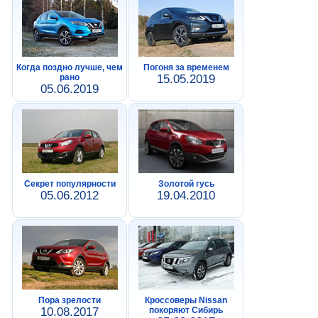
Когда поздно лучше, чем
Погоня за временем
рано
15.05.2019
05.06.2019
Секрет популярности
Золотой гусь
05.06.2012
19.04.2010
Пора зрелости
Кроссоверы Nissan
10.08.2017
покоряют Сибирь