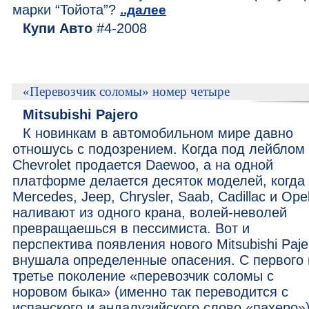
марки “Тойота”?
..далее
Купи Авто
#4-2008
«Перевозчик соломы» номер четыре
Mitsubishi Pajero
К новинкам в автомобильном мире давно
отношусь с подозрением. Когда под лейблом
Chevrolet продается Daewoo, а на одной
платформе делается десяток моделей, когда
Mercedes, Jeep, Chrysler, Saab, Cadillac и Ope
наливают из одного крана, волей-неволей
превращаешься в пессимиста. Вот и
перспектива появления нового Mitsubishi Paje
внушала определенные опасения. С первого 
третье поколение «перевозчик соломы с
норовом быка» (именно так переводится с
испанского и андалузийского слово «пахеро»