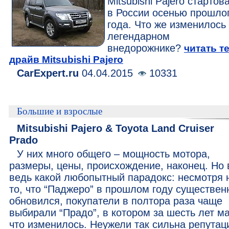
Mitsubishi Pajero стартов
в России осенью прошло
года. Что же изменилось
легендарном
внедорожнике?
читать те
драйв Mitsubishi Pajero
CarExpert.ru
04.04.2015
10331
Большие и взрослые
Mitsubishi Pajero & Toyota Land Cruiser
Prado
У них много общего – мощность мотора,
размеры, цены, происхождение, наконец. Но 
ведь какой любопытный парадокс: несмотря 
то, что “Паджеро” в прошлом году существен
обновился, покупатели в полтора раза чаще
выбирали “Прадо”, в котором за шесть лет м
что изменилось. Неужели так сильна репутац