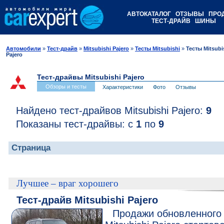
АВТОКАТАЛОГ
ОТЗЫВЫ
ПРО
ТЕСТ-ДРАЙВ
ШИНЫ
Автомобили
»
Тест-драйв
»
Mitsubishi Pajero
»
Тесты Mitsubishi
»
Тесты Mitsubi
Pajero
Тест-драйвы Mitsubishi Pajero
Обзоры и тесты
Характеристики
Фото
Отзывы
Найдено тест-драйвов Mitsubishi Pajero:
9
Показаны тест-драйвы: с
1
по
9
Страница
Лучшее – враг хорошего
Тест-драйв Mitsubishi Pajero
Продажи обновленного