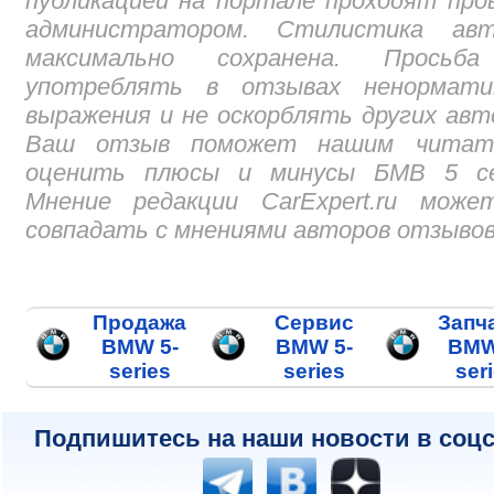
публикацией на портале проходят про
администратором. Стилистика авт
максимально сохранена. Просьб
употреблять в отзывах ненормати
выражения и не оскорблять других авт
Ваш отзыв поможет нашим читат
оценить плюсы и минусы БМВ 5 се
Мнение редакции CarExpert.ru може
совпадать с мнениями авторов отзывов
Продажа
Сервис
Запч
BMW 5-
BMW 5-
BMW
series
series
ser
Подпишитесь на наши новости в соцс