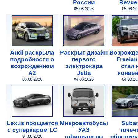
России
Revuel
05.08.2026
05.08.20
Audi раскрыла
Раскрыт дизайн
Возрожд
подробности о
первого
Freelan
возрожденном
электрокара
стал 
A2
Jetta
конве
05.08.2026
04.08.2026
04.08.20
Lexus прощается
Микроавтобусы
Suba
с суперкаром LC
УАЗ
точеч
официально
обновил
04.08.2026