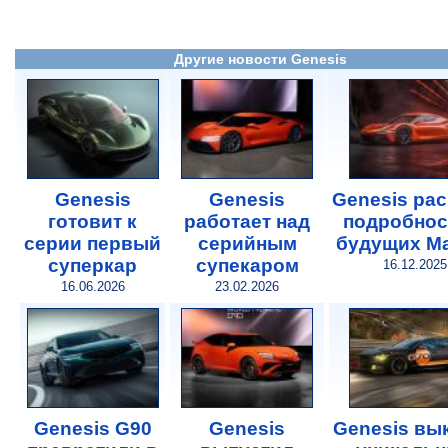
Другие новости Genesis
Genesis
Genesis
Genesis ра
готовит к
работает над
подробнос
серии первый
серийным
будущих M
суперкар
супекаром
16.12.2025
16.06.2026
23.02.2026
Genesis G90
Genesis
Genesis вы