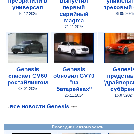
превратили в
выпустил
уникаль
универсал
первый
трековый
серийный
10.12.2025
06.05.2025
Magma
21.11.2025
Genesis
Genesis
Genesi
спасает GV60
обновил GV70
предста
рестайлингом
"на
"драйверс
батарейках"
суббре
08.01.2025
25.11.2024
16.07.2024
..
все новости Genesis
Последние автоновости