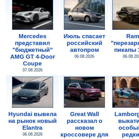
Mercedes
Июль спасает
Ra
представил
российский
"перезар
"бюджетный"
автопром
пикапы 
AMG GT 4-Door
06.08.2026
06.08.20
Coupe
07.08.2026
Hyundai вывела
Great Wall
Lamborg
на рынок новый
рассказал о
выкат
Elantra
новом
особы
кроссовере для
редк
06.08.2026