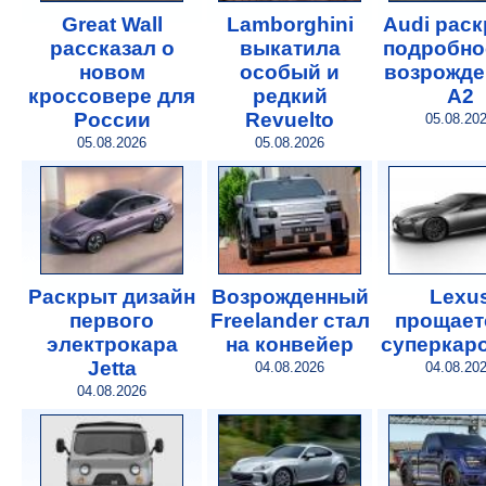
Great Wall
Lamborghini
Audi рас
рассказал о
выкатила
подробно
новом
особый и
возрожде
кроссовере для
редкий
A2
России
Revuelto
05.08.20
05.08.2026
05.08.2026
Раскрыт дизайн
Возрожденный
Lexu
первого
Freelander стал
прощает
электрокара
на конвейер
суперкар
Jetta
04.08.2026
04.08.20
04.08.2026