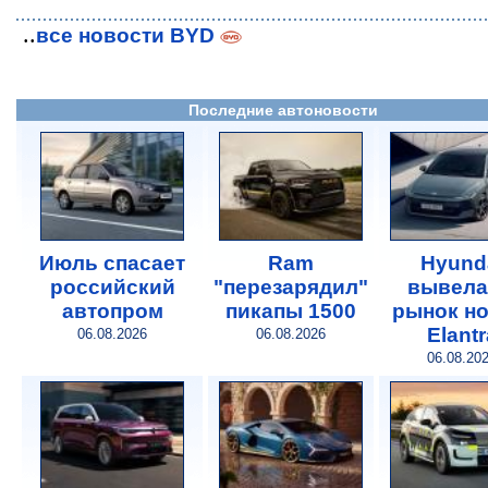
..
все новости BYD
Последние автоновости
Июль спасает
Ram
Hyund
российский
"перезарядил"
вывела
автопром
пикапы 1500
рынок н
Elantr
06.08.2026
06.08.2026
06.08.20