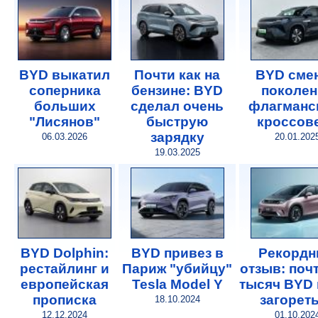
BYD выкатил
Почти как на
BYD сме
соперника
бензине: BYD
поколен
больших
сделал очень
флагманс
"Лисянов"
быструю
кроссов
зарядку
06.03.2026
20.01.202
19.03.2025
BYD Dolphin:
BYD привез в
Рекорд
рестайлинг и
Париж "убийцу"
отзыв: поч
европейская
Tesla Model Y
тысяч BYD 
прописка
загорет
18.10.2024
12.12.2024
01.10.202