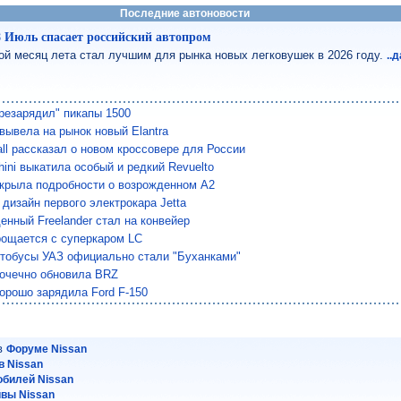
Последние автоновости
8 Июль спасает российский автопром
ой месяц лета стал лучшим для рынка новых легковушек в 2026 году.
..
резарядил" пикапы 1500
 вывела на рынок новый Elantra
all рассказал о новом кроссовере для России
ini выкатила особый и редкий Revuelto
скрыла подробности о возрожденном A2
 дизайн первого электрокара Jetta
енный Freelander стал на конвейер
рощается с суперкаром LC
тобусы УАЗ официально стали "Буханками"
точечно обновила BRZ
хорошо зарядила Ford F-150
 в
Форуме Nissan
 Nissan
обилей Nissan
йвы Nissan