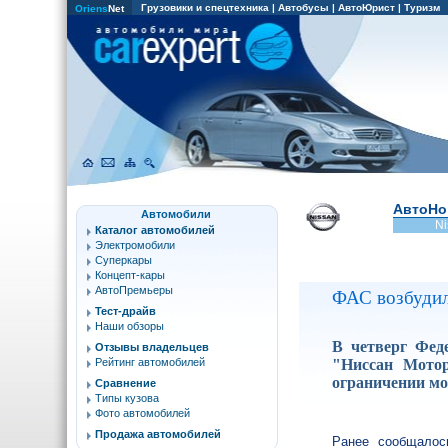
Грузовики и спецтехника
|
Автобусы
|
АвтоЮрист
|
Туризм
Oriens
Net
АвтоНо
Автомобили
Ni
Каталог автомобилей
Электромобили
Суперкары
Концепт-кары
АвтоПремьеры
ФАС возбудило
Тест-драйв
Наши обзоры
В четверг Фед
Отзывы владельцев
"Ниссан Мото
Рейтинг автомобилей
ограничении мо
Сравнение
Типы кузова
Фото автомобилей
Продажа автомобилей
Ранее сообщалос