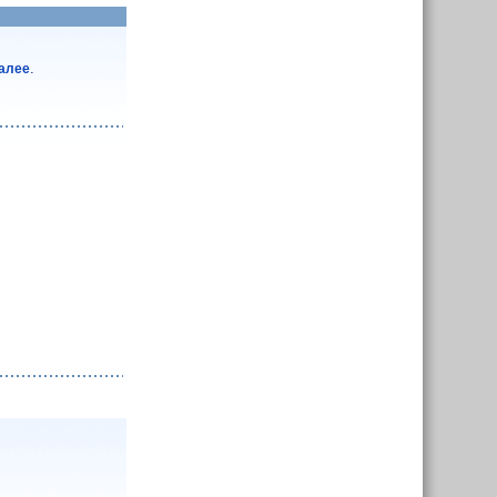
.
далее