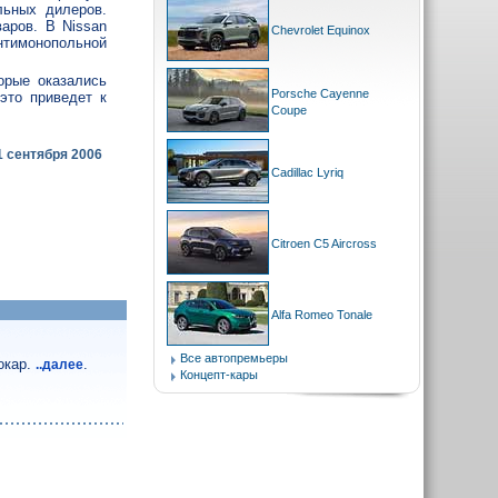
льных дилеров.
аров. В Nissan
Chevrolet Equinox
нтимонопольной
орые оказались
Porsche Cayenne
это приведет к
Coupe
1 сентября 2006
Cadillac Lyriq
Citroen C5 Aircross
Alfa Romeo Tonale
Все автопремьеры
окар.
.
..далее
Концепт-кары