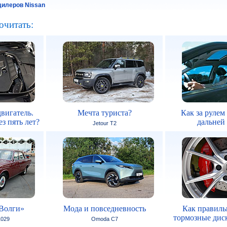
илеров Nissan
очитать:
вигатель.
Мечта туриста?
Как за рулем
з пять лет?
дальней
Jetour T2
Волги»
Мода и повседневность
Как правиль
тормозные дис
1029
Omoda C7