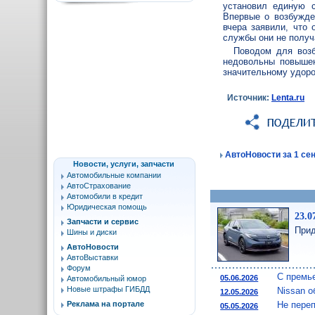
установил единую 
Впервые о возбужде
вчера заявили, что 
службы они не получ
Поводом для возб
недовольны повышен
значительному удоро
Источник:
Lenta.ru
АвтоНовости за 1 сен
Новости, услуги, запчасти
Автомобильные компании
АвтоСтрахование
Автомобили в кредит
Юридическая помощь
23.0
Запчасти и сервис
Прид
Шины и диски
АвтоНовости
АвтоВыставки
Форум
С премье
05.06.2026
Автомобильный юмор
Новые штрафы ГИБДД
Nissan о
12.05.2026
Не переп
Реклама на портале
05.05.2026