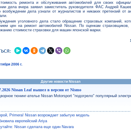
стоимость ремонта и обслуживания автомобилей для своих официа
нии дела вчера заявил заместитель руководителя ФАС Андрей Кашев
о возбуждении дела узнали от журналистов и никаких претензий от а
али.
уждения уголовного дела стало обращение страховых компаний, кот
ием цен на ремонт автомобилей Nissan. По оценкам страховщиков, 
жанию стоимости страховки для машин японской марки.
тября 2006 г.
Другие новости Nissan
7.2026 Nissan Leaf вышел в версии от Nismo
ворное тюнинг-ателье Nissan Motorsport "подогрело" популярный электр
рой, Primera! Nissan возрождает забытую модель
бновила европейский Ariya
утайте: Nissan сделала еще один Navara