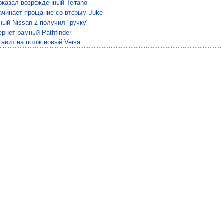
оказал возрожденный Terrano
ачинает прощание со вторым Juke
ый Nissan Z получил "ручку"
ернет рамный Pathfinder
тавит на поток новый Versa