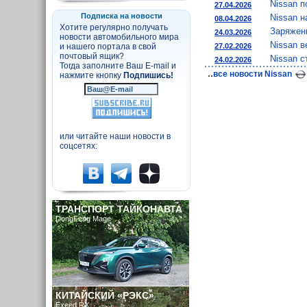
Nissan п
27.04.2026
Подписка на новости
Nissan н
08.04.2026
Хотите регулярно получать
Заряженн
24.03.2026
новости автомобильного мира
Nissan в
27.02.2026
и нашего портала в свой
почтовый ящик?
Nissan с
24.02.2026
Тогда заполните Ваш E-mail и
..
все новости Nissan
нажмите кнопку
Подпишись!
или читайте наши новости в
соцсетях:
ТРАНСПОРТ ТАЙКОНАВТА
DongFeng Mage
КИТАЙСКИЙ «РЭКС»
Exeed RX