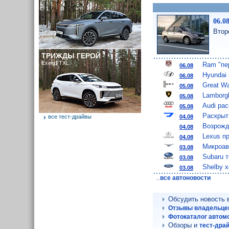
06.0
Втор
ТРИЖДЫ ГЕРОЙ
Exeed TXL
Ram "пе
06.08
Hyundai
06.08
Great W
05.08
Lamborgh
05.08
Audi ра
05.08
Раскрыт
04.08
все тест-драйвы
Возрожд
04.08
Lexus п
04.08
Микроав
03.08
Subaru 
03.08
Shelby 
03.08
..
все автоновости
Обсудить новость
Отзывы владельцев
Фотокаталог автом
Обзоры и
тест-дра