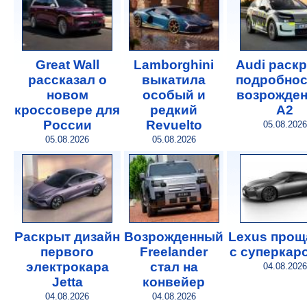
Great Wall
Lamborghini
Audi раск
рассказал о
выкатила
подробнос
новом
особый и
возрожде
кроссовере для
редкий
A2
России
Revuelto
05.08.2026
05.08.2026
05.08.2026
Раскрыт дизайн
Возрожденный
Lexus прощ
первого
Freelander
с суперкар
электрокара
стал на
04.08.2026
Jetta
конвейер
04.08.2026
04.08.2026