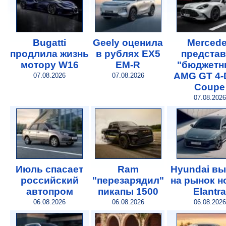
Bugatti
Geely оценила
Merced
продлила жизнь
в рублях EX5
предста
мотору W16
EM-R
"бюджетн
AMG GT 4-
07.08.2026
07.08.2026
Coupe
07.08.2026
Июль спасает
Ram
Hyundai в
российский
"перезарядил"
на рынок 
автопром
пикапы 1500
Elantra
06.08.2026
06.08.2026
06.08.2026