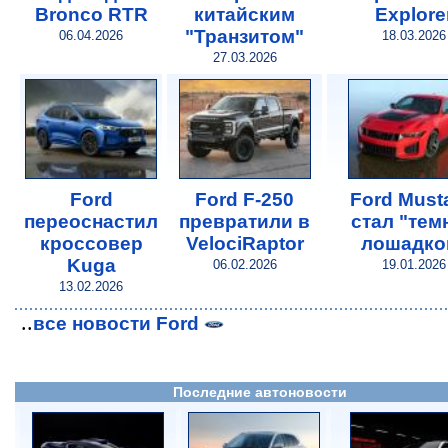
Bronco RTR
китайским
Explore
"Транзитом"
06.04.2026
18.03.2026
27.03.2026
Ford
Ford F-250
Ford Must
переоснастил
превратили в
стал "тем
кроссовер
VelociRaptor
лошадко
Kuga
06.02.2026
19.01.2026
13.02.2026
..
все новости Ford
Последние автоновости