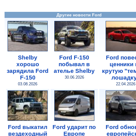
Другие новости Ford
Shelby
Ford F-150
Ford пове
хорошо
побывал в
ценники 
зарядила Ford
ателье Shelby
крутую "те
F-150
лошадк
30.06.2026
03.08.2026
22.04.2026
Ford выкатил
Ford ударит по
Ford обно
вездеходный
Европе
европейс