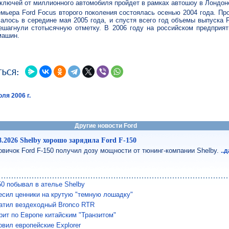
ключей от миллионного автомобиля пройдет в рамках автошоу в Лондоне
мьера Ford Focus второго поколения состоялась осенью 2004 года. Пр
алось в середине мая 2005 года, и спустя всего год объемы выпуска 
ешагнули стотысячную отметку. В 2006 году на российском предприят
машин.
ля 2006 г.
Другие новости Ford
8.2026 Shelby хорошо зарядила Ford F-150
овичок Ford F-150 получил дозу мощности от тюнинг-компании Shelby.
..
50 побывал в ателье Shelby
есил ценники на крутую "темную лошадку"
катил вездеходный Bronco RTR
рит по Европе китайским "Транзитом"
овил европейские Explorer