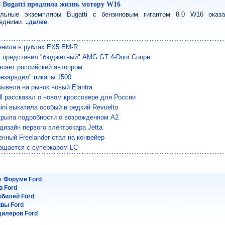
8 Bugatti продлила жизнь мотору W16
льные экземпляры Bugatti с бензиновым гигантом 8.0 W16 оказ
едними.
.
..далее
енила в рублях EX5 EM-R
 представил "бюджетный" AMG GT 4-Door Coupe
сает российский автопром
езарядил" пикапы 1500
вывела на рынок новый Elantra
ll рассказал о новом кроссовере для России
ini выкатила особый и редкий Revuelto
крыла подробности о возрожденном A2
дизайн первого электрокара Jetta
нный Freelander стал на конвейер
ощается с суперкаром LC
 в
Форуме Ford
 Ford
обилей Ford
йвы Ford
илеров Ford