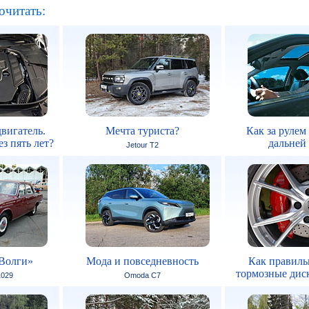
очитать:
вигатель.
Мечта туриста?
Как за рулем
з пять лет?
дальней
Jetour T2
Волги»
Мода и повседневность
Как правиль
тормозные дис
1029
Omoda C7