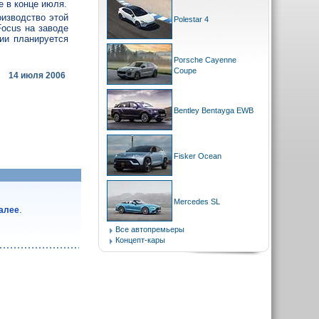
 в конце июля.
оизводство этой
Polestar 4
Focus на заводе
ии планируется
Porsche Cayenne
Coupe
14 июля 2006
Bentley Bentayga EWB
Fisker Ocean
Mercedes SL
.
далее
Все автопремьеры
Концепт-кары