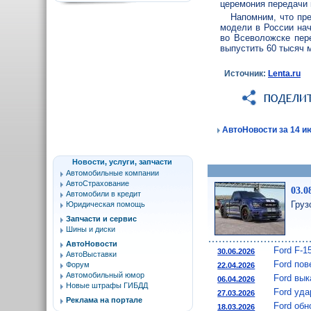
церемония передачи 
Напомним, что пре
модели в России нач
во Всеволожске пер
выпустить 60 тысяч 
Источник:
Lenta.ru
АвтоНовости за 14 ию
Новости, услуги, запчасти
Автомобильные компании
АвтоСтрахование
03.0
Автомобили в кредит
Груз
Юридическая помощь
Запчасти и сервис
Шины и диски
АвтоНовости
Ford F-1
30.06.2026
АвтоВыставки
Ford пов
Форум
22.04.2026
Автомобильный юмор
Ford вы
06.04.2026
Новые штрафы ГИБДД
Ford уда
27.03.2026
Реклама на портале
Ford обн
18.03.2026