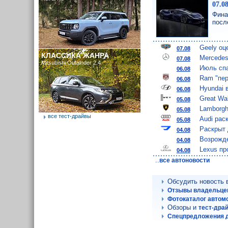
07.0
Фина
посл
Geely оц
07.08
КЛАССИКА ЖАНРА
Mercedes
07.08
Mitsubishi Outalnder 2.4
Июль спа
06.08
Ram "пер
06.08
Hyundai 
06.08
Great Wa
05.08
Lamborgh
05.08
все тест-драйвы
Audi рас
05.08
Раскрыт 
04.08
Возрожде
04.08
Lexus пр
04.08
..
все автоновости
Обсудить новость
Отзывы владельцев
Фотокаталог автом
Обзоры и
тест-дра
Спецпредложения д