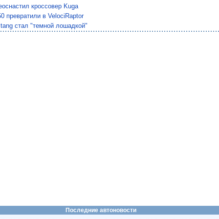
еоснастил кроссовер Kuga
50 превратили в VelociRaptor
tang стал "темной лошадкой"
Последние автоновости