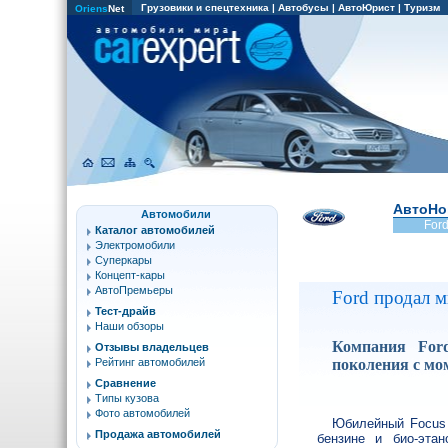
Грузовики и спецтехника
|
Автобусы
|
АвтоЮрист
|
Туризм
Oriens
Net
АвтоНо
Автомобили
For
Каталог автомобилей
Электромобили
Суперкары
Концепт-кары
АвтоПремьеры
Ford продал 
Тест-драйв
Наши обзоры
Компания For
Отзывы владельцев
поколения с мом
Рейтинг автомобилей
Сравнение
Типы кузова
Фото автомобилей
Юбилейный Focus 
Продажа автомобилей
бензине и био-этан