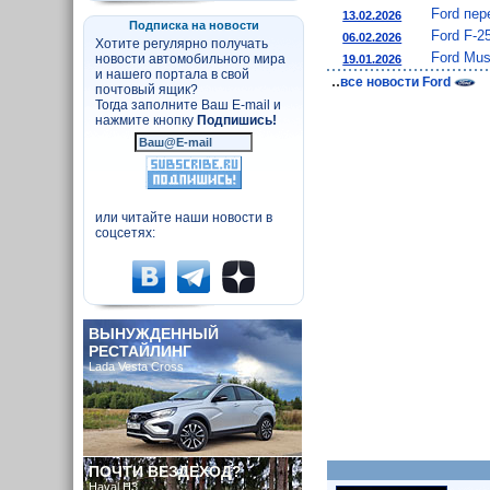
Ford пер
13.02.2026
Подписка на новости
Ford F-2
06.02.2026
Хотите регулярно получать
Ford Mus
новости автомобильного мира
19.01.2026
и нашего портала в свой
..
все новости Ford
почтовый ящик?
Тогда заполните Ваш E-mail и
нажмите кнопку
Подпишись!
или читайте наши новости в
соцсетях:
ВЫНУЖДЕННЫЙ
РЕСТАЙЛИНГ
Lada Vesta Cross
ПОЧТИ ВЕЗДЕХОД?
Haval H3