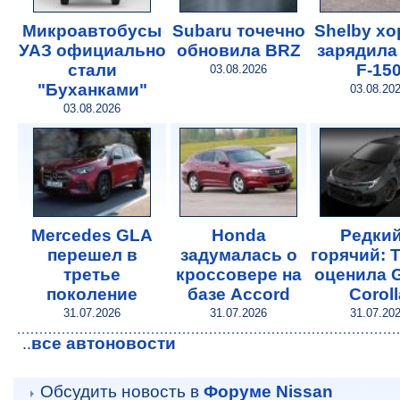
Микроавтобусы
Subaru точечно
Shelby х
УАЗ официально
обновила BRZ
зарядила
стали
F-15
03.08.2026
"Буханками"
03.08.20
03.08.2026
Mercedes GLA
Honda
Редкий
перешел в
задумалась о
горячий: 
третье
кроссовере на
оценила
поколение
базе Accord
Coroll
31.07.2026
31.07.2026
31.07.20
все автоновости
..
Обсудить новость в
Форуме Nissan