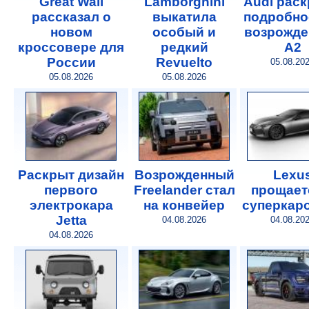
Great Wall
Lamborghini
Audi рас
рассказал о
выкатила
подробно
новом
особый и
возрожде
кроссовере для
редкий
A2
России
Revuelto
05.08.20
05.08.2026
05.08.2026
Раскрыт дизайн
Возрожденный
Lexu
первого
Freelander стал
прощает
электрокара
на конвейер
суперкар
Jetta
04.08.2026
04.08.20
04.08.2026