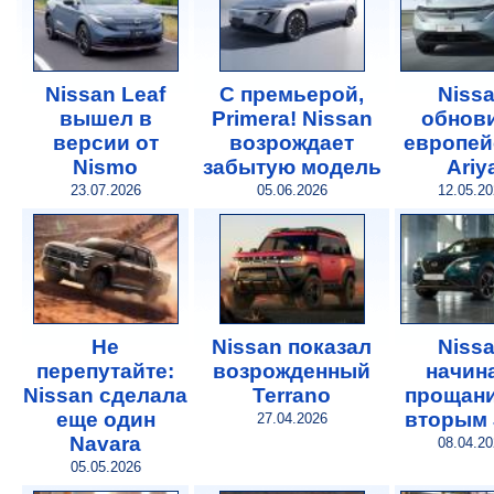
Nissan Leaf
С премьерой,
Niss
вышел в
Primera! Nissan
обнов
версии от
возрождает
европей
Nismo
забытую модель
Ariy
23.07.2026
05.06.2026
12.05.2
Не
Nissan показал
Niss
перепутайте:
возрожденный
начин
Nissan сделала
Terrano
прощани
еще один
вторым 
27.04.2026
Navara
08.04.2
05.05.2026