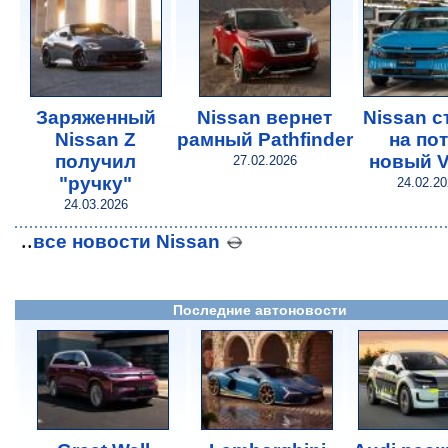
Заряженный
Nissan вернет
Nissan с
Nissan Z
рамный Pathfinder
на по
получил
новый V
27.02.2026
"ручку"
24.02.2
24.03.2026
..
все новости Nissan
Последние автоновости