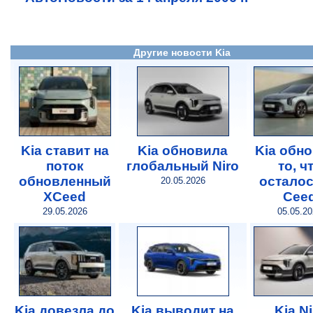
Другие новости Kia
Kia ставит на
Kia обновила
Kia обн
поток
глобальный Niro
то, ч
обновленный
осталос
20.05.2026
XCeed
Сee
29.05.2026
05.05.2
Kia довезла до
Kia выводит на
Kia Ni