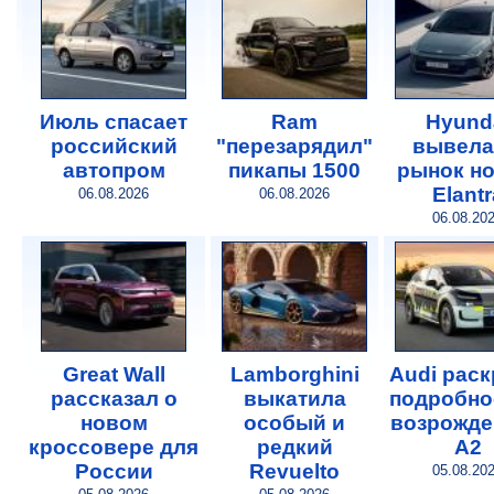
Июль спасает
Ram
Hyund
российский
"перезарядил"
вывела
автопром
пикапы 1500
рынок н
Elantr
06.08.2026
06.08.2026
06.08.20
Great Wall
Lamborghini
Audi рас
рассказал о
выкатила
подробно
новом
особый и
возрожде
кроссовере для
редкий
A2
России
Revuelto
05.08.20