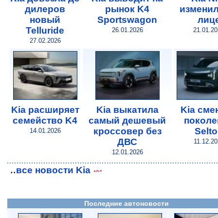
дилеров
рынок K4
изменил
новый
Sportswagon
лиц
Telluride
26.01.2026
21.01.2
27.02.2026
Kia расширяет
Kia выкатила
Kia сме
семейство K4
самый дешевый
поколе
кроссовер без
Selt
14.01.2026
ДВС
11.12.20
12.01.2026
..
все новости Kia
Последние автоновости