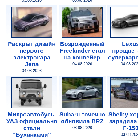
05.08.2026
05.08.2026
Раскрыт дизайн
Возрожденный
Lexu
первого
Freelander стал
прощает
электрокара
на конвейер
суперкар
Jetta
04.08.2026
04.08.20
04.08.2026
Микроавтобусы
Subaru точечно
Shelby х
УАЗ официально
обновила BRZ
зарядила
стали
F-15
03.08.2026
"Буханками"
03.08.20