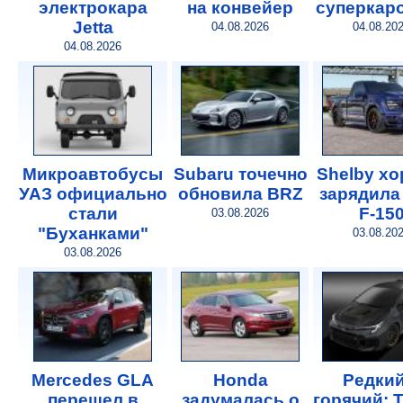
электрокара
на конвейер
суперкар
Jetta
04.08.2026
04.08.20
04.08.2026
Микроавтобусы
Subaru точечно
Shelby х
УАЗ официально
обновила BRZ
зарядила
стали
F-15
03.08.2026
"Буханками"
03.08.20
03.08.2026
Mercedes GLA
Honda
Редкий
перешел в
задумалась о
горячий: 