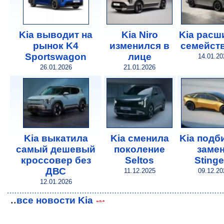
Kia выводит на
Kia Niro
Kia расш
рынок K4
изменился в
семейст
Sportswagon
лице
14.01.20
26.01.2026
21.01.2026
Kia выкатила
Kia сменила
Kia подб
самый дешевый
поколение
заме
кроссовер без
Seltos
Stinge
ДВС
11.12.2025
09.12.20
12.01.2026
..
все новости Kia