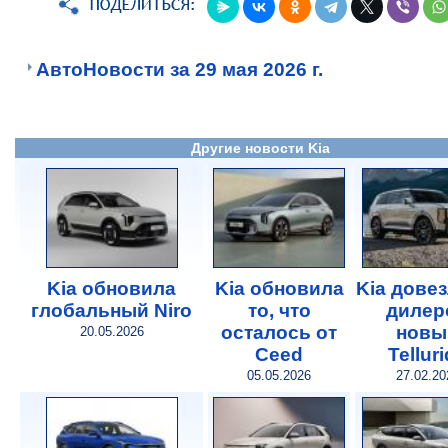
АвтоНовости за 29 мая 2026 г.
Другие новости Kia
Kia обновила
Kia обновила
Kia довез
глобальный Niro
то, что
дилер
осталось от
новы
20.05.2026
Сeed
Tellur
05.05.2026
27.02.20