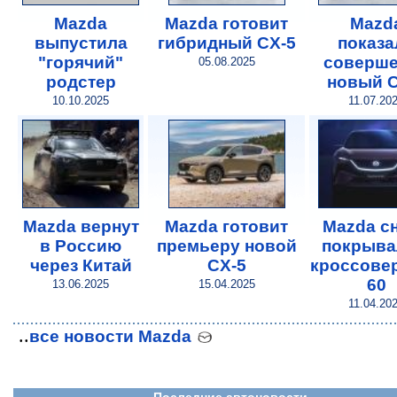
Mazda
Mazda готовит
Mazd
выпустила
гибридный CX-5
показа
"горячий"
соверш
05.08.2025
родстер
новый C
10.10.2025
11.07.20
Mazda вернут
Mazda готовит
Mazda с
в Россию
премьеру новой
покрыва
через Китай
CX-5
кроссовер
60
13.06.2025
15.04.2025
11.04.20
..
все новости Mazda
Последние автоновости