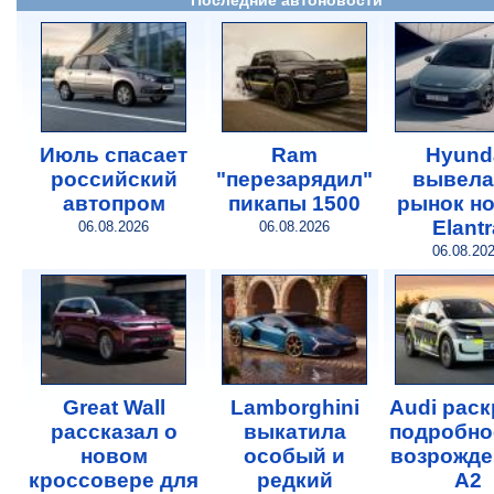
Июль спасает
Ram
Hyund
российский
"перезарядил"
вывела
автопром
пикапы 1500
рынок н
Elantr
06.08.2026
06.08.2026
06.08.20
Great Wall
Lamborghini
Audi рас
рассказал о
выкатила
подробно
новом
особый и
возрожде
кроссовере для
редкий
A2