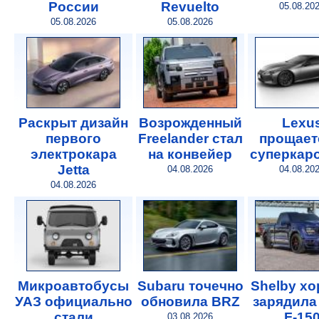
России
Revuelto
05.08.20
05.08.2026
05.08.2026
Раскрыт дизайн
Возрожденный
Lexu
первого
Freelander стал
прощает
электрокара
на конвейер
суперкар
Jetta
04.08.2026
04.08.20
04.08.2026
Микроавтобусы
Subaru точечно
Shelby х
УАЗ официально
обновила BRZ
зарядила
стали
F-15
03.08.2026