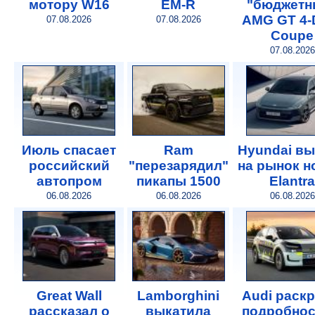
мотору W16
EM-R
"бюджетн
AMG GT 4-
07.08.2026
07.08.2026
Coupe
07.08.2026
Июль спасает
Ram
Hyundai в
российский
"перезарядил"
на рынок 
автопром
пикапы 1500
Elantra
06.08.2026
06.08.2026
06.08.2026
Great Wall
Lamborghini
Audi раск
рассказал о
выкатила
подробнос