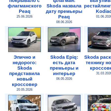
покрывало с
флагман:
выгулив
флагманского
Skoda назвала
рестайлин
Peaq
дату премьеры
Kodia
Peaq
25.06.2026
01.06.202
08.06.2026
Эпично и
Skoda Epiq:
Skoda рас
недорого:
есть дата
технику н
Skoda
премьеры и
кроссов
представила
интерьер
31.03.202
новый
06.05.2026
кроссовер
20.05.2026