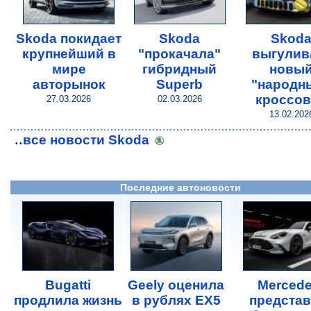
Skoda покидает
Skoda
Skod
крупнейший в
"прокачала"
выгулив
мире
гибридный
новы
авторынок
Superb
"народн
кроссо
27.03.2026
02.03.2026
13.02.202
..
все новости Skoda
Последние автоновости
Bugatti
Geely оценила
Merced
продлила жизнь
в рублях EX5
предста