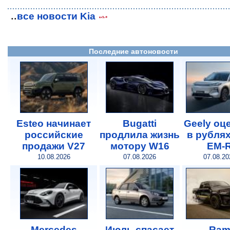
..
все новости Kia
Последние автоновости
Esteo начинает
Bugatti
Geely оц
российские
продлила жизнь
в рубля
продажи V27
мотору W16
EM-
10.08.2026
07.08.2026
07.08.20
Mercedes
Июль спасает
Ra