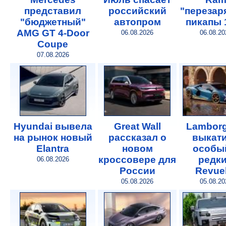
представил
российский
"перезар
"бюджетный"
автопром
пикапы 
AMG GT 4-Door
06.08.2026
06.08.20
Coupe
07.08.2026
Hyundai вывела
Great Wall
Lamborg
на рынок новый
рассказал о
выкат
Elantra
новом
особы
кроссовере для
редк
06.08.2026
России
Revuel
05.08.2026
05.08.20