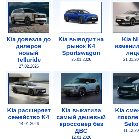
Kia довезла до
Kia выводит на
Kia Ni
дилеров
рынок K4
изменил
новый
Sportswagon
лиц
Telluride
26.01.2026
21.01.2
27.02.2026
Kia расширяет
Kia выкатила
Kia сме
семейство K4
самый дешевый
поколе
кроссовер без
Selt
14.01.2026
ДВС
11.12.20
12.01.2026