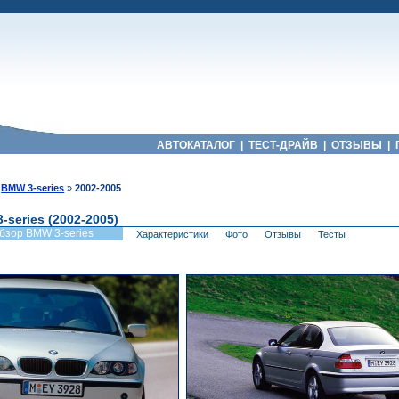
АВТОКАТАЛОГ
|
ТЕСТ-ДРАЙВ
|
ОТЗЫВЫ
|
»
BMW 3-series
»
2002-2005
-series (2002-2005)
бзор BMW 3-series
Характеристики
Фото
Отзывы
Тесты