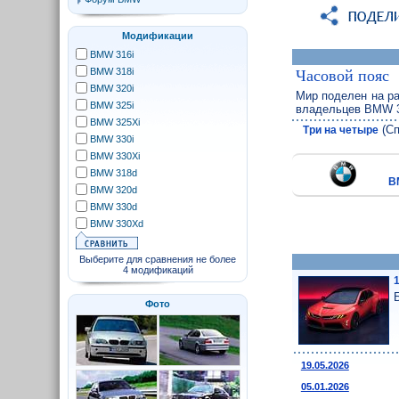
Модификации
BMW 316i
BMW 318i
Часовой пояс
BMW 320i
Мир поделен на ра
BMW 325i
владельцев BMW 
BMW 325Xi
(Сп
Три на четыре
BMW 330i
BMW 330Xi
BMW 318d
B
BMW 320d
BMW 330d
BMW 330Xd
Выберите для сравнения не более
4 модификаций
Фото
19.05.2026
05.01.2026