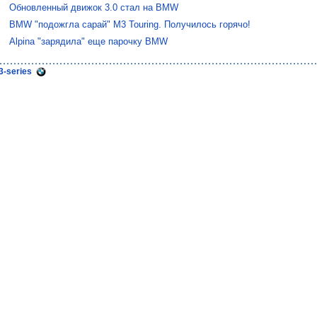
Обновленный движок 3.0 стал на BMW
BMW "подожгла сарай" M3 Touring. Получилось горячо!
Alpina "зарядила" еще парочку BMW
3-series