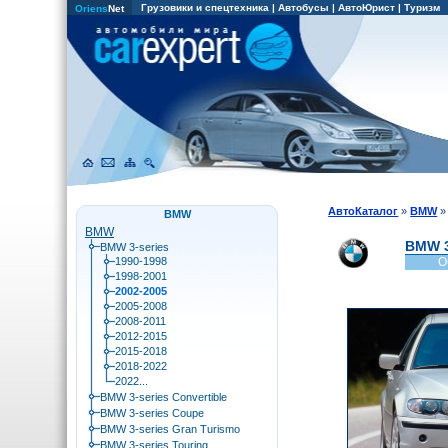
Грузовики и спецтехника
|
Автобусы
|
АвтоЮрист
|
Туризм
Oriens
Net
АвтоКаталог
»
BMW
BMW
BMW
BMW 3
BMW 3-series
1990-1998
О
1998-2001
2002-2005
2005-2008
2008-2011
2012-2015
2015-2018
2018-2022
2022...
BMW 3-series Convertible
BMW 3-series Coupe
BMW 3-series Gran Turismo
BMW 3-series Touring