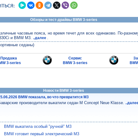
Обзоры и тест-драйвы BMW 3-series
зличные часовые пояса, но время течет для всех одинаково. По-разному
330Ci и BMW M3.
.
..далее
ортивные седаны)
Продажа
Сервис
За
MW 3-series
BMW 3-series
BMW 
Новости BMW 3-series
15.06.2026 BMW показала, во что превратится М3
Баварские производители выкатили седан M Concept Neue Klasse.
..дале
BMW выкатила особый "ручной" M3
BMW готовит первый электрический М3