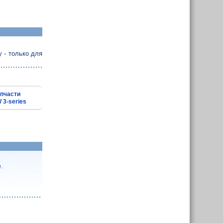
 - только для
пчасти
3-series
.
е