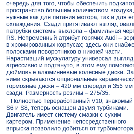
очередь для того, чтобы обеспечить подкапо
пространство большим количеством воздуха
нужным как для питания мотора, так и для е
охлаждения. Сзади притягивают взгляд ова
патрубки системы выхлопа – фамильная чер
RS. Непременный атрибут горячих Audi – зер
в хромированных корпусах; здесь они снабж
полосками поворотников в нижней части.
Нарастивший мускулатуру универсал выгляд
агрессивно и подтянуто, в этом ему помогают
дюймовые алюминиевые колесные диски. За
ними скрываются опциональные керамическ
тормозные диски – 420 мм спереди и 356 мм
сзади. Размерность резины – 275/35.
Полностью переработанный V10, знакомый
S6 и S8, теперь оснащен двумя турбинами.
Двигатель имеет систему смазки с сухим
картером. Применение непосредственного
впрыска позволило добиться от турбомотора