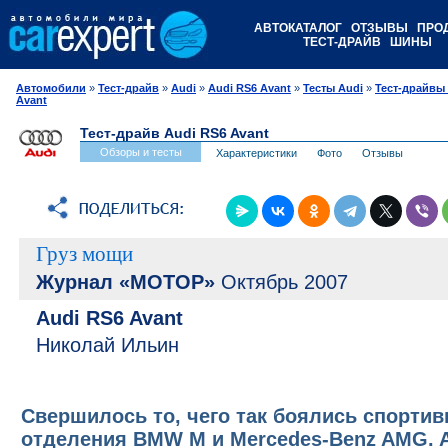
АВТОКАТАЛОГ
ОТЗЫВЫ
ПРО
ТЕСТ-ДРАЙВ
ШИНЫ
Автомобили
»
Тест-драйв
»
Audi
»
Audi RS6 Avant
»
Тесты Audi
»
Тест-драйвы
Avant
Тест-драйв Audi RS6 Avant
Обзоры и тесты
Характеристики
Фото
Отзывы
Груз мощи
Журнал «МОТОР»
Октябрь 2007
Audi RS6 Avant
Николай Ильин
Свершилось то, чего так боялись спорти
отделения BMW M и Mercedes-Benz AMG. 