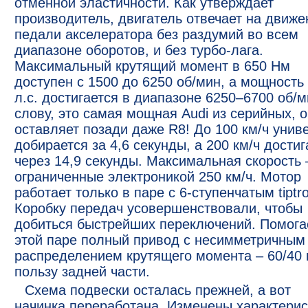
отменной эластичности. Как утверждает
производитель, двигатель отвечает на движе
педали акселератора без раздумий во всем
диапазоне оборотов, и без турбо-лага.
Максимальный крутящий момент в 650 Нм
доступен с 1500 до 6250 об/мин, а мощность
л.с. достигается в диапазоне 6250–6700 об/м
слову, это самая мощная Audi из серийных, 
оставляет позади даже R8! До 100 км/ч унив
добирается за 4,6 секунды, а 200 км/ч достиг
через 14,9 секунды. Максимальная скорость 
ограниченные электроникой 250 км/ч. Мотор
работает только в паре с 6-ступенчатым tiptro
Коробку передач усовершенствовали, чтобы
добиться быстрейших переключений. Помога
этой паре полный привод с несимметричным
распределением крутящего момента – 60/40 
пользу задней части.
Схема подвески осталась прежней, а вот
начинка переработана. Изменены характерис