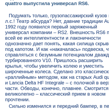
quattro выпустила универсал RS6.
Подумать только, грузопассажирский кузов 
л.с.! Театр абсурда? Нет, давние традиции Au
1992 году появился первый заряженный
универсал компании – RS2. Внешность RS6 
всей ее интеллигентности и лаконичности
однозначно дает понять, какая силища скрыв
под капотом. И как «накачалась» подвеска, 
справляться с безумным потенциалом дваж
турбированного V10. Пришлось расширить
крылья, чтобы увеличить колею и уместить
широченные колеса. Сделано это классичес
«раллийным» методом, как на старых Audi qu
и Lancia Delta HF Integrale – с полочкой в ве
части. Обводы, конечно, плавнее. Смотрится
великолепно – классический прием в новом
прочтении.
Сильно изменился и передний бампер, в п