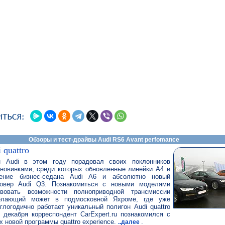
Обзоры и тест-драйвы Audi RS6 Avant perfomance
 quattro
н Audi в этом году порадовал своих поклонников
новинками, среди которых обновленные линейки A4 и
ение бизнес-седана Audi A6 и абсолютно новый
совер Audi Q3. Познакомиться с новыми моделями
твовать возможности полноприводной трансмиссии
елающий может в подмосковной Яхроме, где уже
глогодично работает уникальный полигон Audi quattro
 декабря корреспондент CarExpert.ru познакомился с
х новой программы quattro experience.
.
..далее