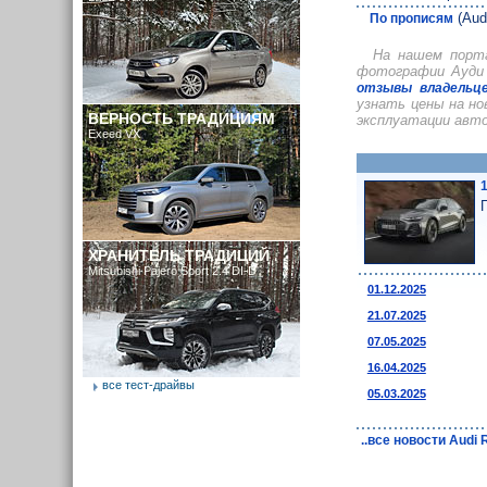
(Aud
По прописям
На нашем порт
фотографии Ауди 
отзывы владельце
узнать цены на но
ВЕРНОСТЬ ТРАДИЦИЯМ
эксплуатации авт
Exeed VX
ХРАНИТЕЛЬ ТРАДИЦИЙ
Mitsubishi Pajero Sport 2.4 DI-D
01.12.2025
21.07.2025
07.05.2025
16.04.2025
все тест-драйвы
05.03.2025
..все новости Audi