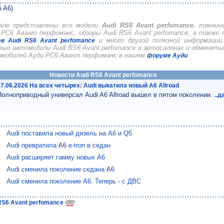
i A6)
але представлены все модели
Audi RS6 Avant perfomance
, технич
РС6 Авант перфоманс, обзоры Audi RS6 Avant perfomance, а также 
и много другой полезной информаци
в Audi RS6 Avant perfomance
вые автомобили Audi RS6 Avant perfomance в автосалонах и обменят
омобилей Ауди РС6 Авант перфоманс в нашем
.
форуме Ауди
Новости Audi RS6 Avant perfomance
17.06.2026 На всех четырех: Audi выкатила новый A6 Allroad
Полноприводный универсал Audi A6 Allroad вышел в пятом поколении.
..д
Audi поставила новый дизель на A6 и Q5
Audi превратила A6 e-tron в седан
Audi расширяет гамму новых A6
Audi сменила поколение седана A6
Audi сменила поколение A6. Теперь - с ДВС
 RS6 Avant perfomance