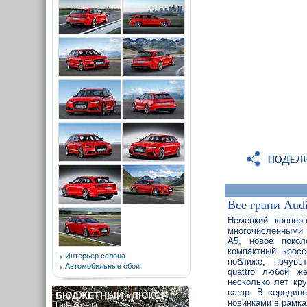
Все грани Audi
Немецкий концер
многочисленными 
A5, новое покол
компактный крос
Интерьер салона
поближе, почувс
Автомобильные обои
quattro любой ж
несколько лет кру
camp. В середине
БЮДЖЕТНЫЙ «ЛЮКС»
новинками в рамка
Lada Granta