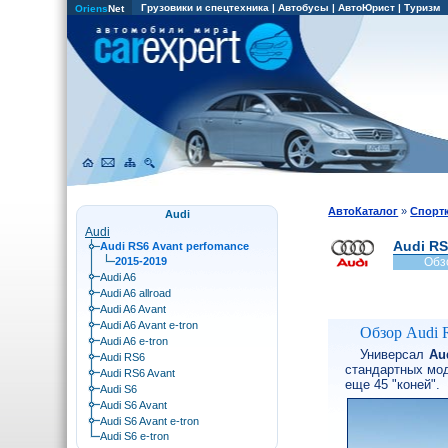
Грузовики и спецтехника
|
Автобусы
|
АвтоЮрист
|
Туризм
Oriens
Net
АвтоКаталог
»
Спорт
Audi
Audi
Audi RS
Audi RS6 Avant perfomance
2015-2019
Обз
Audi A6
Audi A6 allroad
Audi A6 Avant
Audi A6 Avant e-tron
Обзор Audi 
Audi A6 e-tron
Универсал
Au
Audi RS6
стандартных мод
Audi RS6 Avant
еще 45 "коней".
Audi S6
Audi S6 Avant
Audi S6 Avant e-tron
Audi S6 e-tron