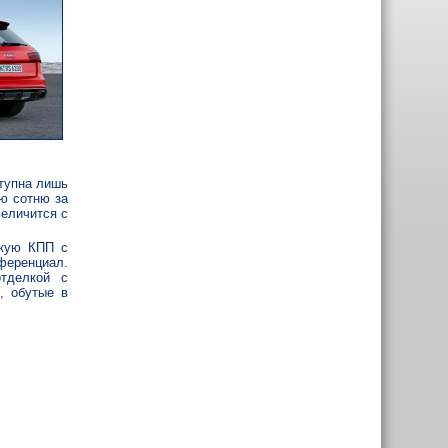
ступна лишь
ую сотню за
величится с
скую КПП с
ференциал.
тделкой с
, обутые в