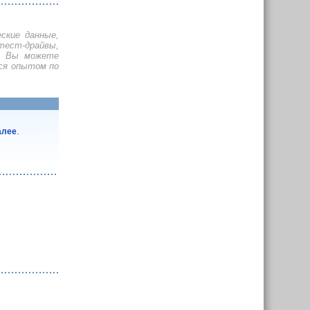
еские данные,
тест-драйвы,
и. Вы можете
ься опытом по
.
алее