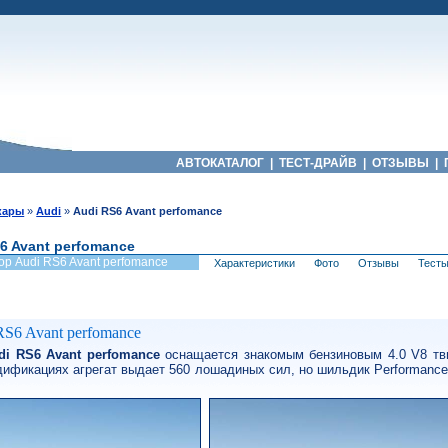
АВТОКАТАЛОГ
|
ТЕСТ-ДРАЙВ
|
ОТЗЫВЫ
|
кары
»
Audi
»
Audi RS6 Avant perfomance
6 Avant perfomance
ор Audi RS6 Avant perfomance
Характеристики
Фото
Отзывы
Тест
RS6 Avant perfomance
di RS6 Avant perfomance
оснащается знакомым бензиновым 4.0 V8 тви
ификациях агрегат выдает 560 лошадиных сил, но шильдик Performanc