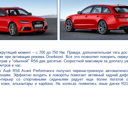
крутящий момент – с 700 до 750 Нм. Правда, дополнительная тяга до
мя при активации режима Overboost. Все это позволяет покорить перв
ыграв у "обычной" RS6 две десятые. Скоростной максимум за доплату у
етров в час.
 Audi RS6 Avant Performance получил перенастроенную автоматиче
онами. Эффектно входить в повороты помогает активный задний диф
нтерьер со спортивными сиденьями радует еще более богатой о
 кожи, алькантары и карбона. На колесах появились иные диски R21