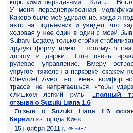
короткими передачами... Класс... Востор
У меня переднеприводная модифика
Каково было моё удивление, когда я по
авто на подъёмник и увидел, что за
ходовая у неё один в один с моей бы
Subaru Legacy, только стойки стабилиза
другую форму имеют... потому-то она
дорогу и держит. Еще очень нрав
рулевое управление. Вмеру остро
упругое, тяжело на парковке, скажем п
Chevrolet Aveo, но очень комфортн
трассе, не напрягаешься, чтобы удер
слишком легкий руль.
..полный т
отзыва о Suzuki Liana 1.6
Отзыв o Suzuki Liana 1.6 остав
Кирилл
из города Киев
15 ноября 2011 г.
5487