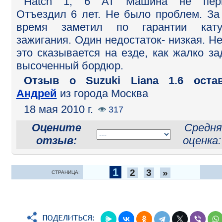
Hatch 1, 6 AT Машина не перв
Отъездил 6 лет. Не было проблем. За
время заметил по гарантии кату
зажигания. Один недостаток- низкая. Не
это сказывается на езде, как жалко за
высоченный бордюр.
Отзыв o Suzuki Liana 1.6 остав
Андрей
из города Москва
18 мая 2010 г.
317
Оцените
Средня
отзыв:
оценка
1
2
3
»
СТРАНИЦА: