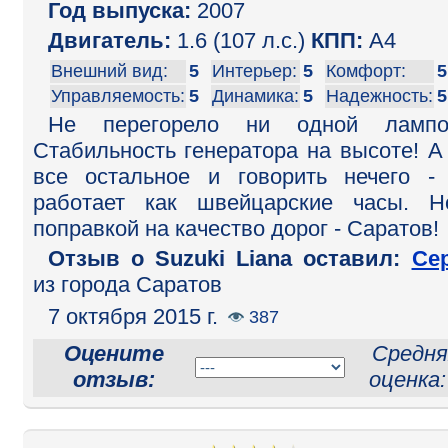
Год выпуска:
2007
Двигатель:
1.6 (107 л.с.)
КПП:
A4
Внешний вид:
5
Интерьер:
5
Комфорт:
5
Управляемость:
5
Динамика:
5
Надежность:
5
Не перегорело ни одной лампоч
Стабильность генератора на высоте! А
все остальное и говорить нечего -
работает как швейцарские часы. 
поправкой на качество дорог - Саратов!
Отзыв o Suzuki Liana оставил:
Се
из города Саратов
7 октября 2015 г.
387
Оцените
Средня
отзыв:
оценка