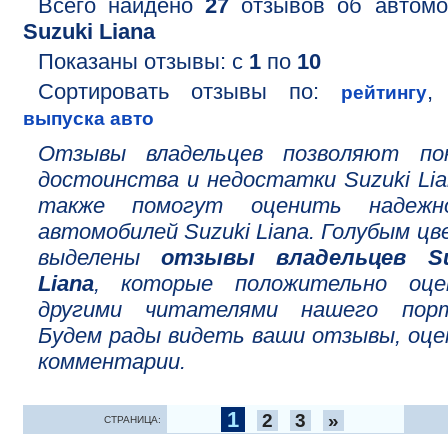
Всего найдено
27
отзывов об автомо
Suzuki Liana
Показаны отзывы: с
1
по
10
Сортировать отзывы по:
рейтингу
выпуска авто
Отзывы владельцев позволяют по
достоинства и недостатки Suzuki Lia
также помогут оценить надежн
автомобилей Suzuki Liana. Голубым ц
выделены
отзывы владельцев Su
Liana
, которые положительно оце
другими читателями нашего порт
Будем рады видеть ваши отзывы, оце
комментарии.
1
2
3
»
СТРАНИЦА: