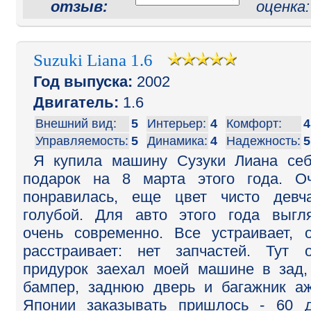
отзыв:
оценка
Suzuki Liana 1.6
Год выпуска:
2002
Двигатель:
1.6
Внешний вид:
5
Интерьер:
4
Комфорт:
4
Управляемость:
5
Динамика:
4
Надежность:
5
Я купила машину Сузуки Лиана се
подарок на 8 марта этого года. О
понравилась, еще цвет чисто девч
голубой. Для авто этого года выгл
очень современно. Все устраивает, 
расстраивает: нет запчастей. Тут 
придурок заехал моей машине в зад,
бампер, заднюю дверь и багажник а
Японии заказывать пришлось - 60 