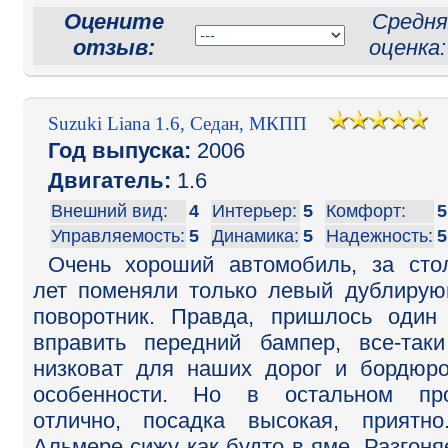
Оцените
Средня
отзыв:
оценка
Suzuki Liana 1.6, Седан, МКПП
Год выпуска:
2006
Двигатель:
1.6
Внешний вид:
4
Интерьер:
5
Комфорт:
5
Управляемость:
5
Динамика:
5
Надежность:
5
Очень хороший автомобиль, за сто
лет поменяли только левый дублиру
поворотник. Правда, пришлось один
вправить передний бампер, все-так
низковат для наших дорог и бордюр
особенности. Но в остальном про
отлично, посадка высокая, приятн
Альмере сижу как будто в яме. Разгоня