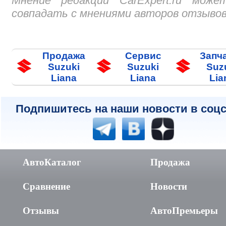
Мнение редакции CarExpert.ru може
совпадать с мнениями авторов отзывов
Продажа
Сервис
Запч
Suzuki
Suzuki
Suz
Liana
Liana
Lia
Подпишитесь на наши новости в соцс
АвтоКаталог
Продажа
Сравнение
Новости
Отзывы
АвтоПремьеры