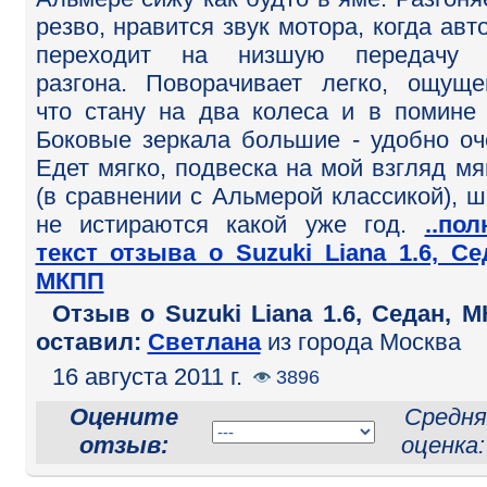
резво, нравится звук мотора, когда авт
переходит на низшую передачу 
разгона. Поворачивает легко, ощуще
что стану на два колеса и в помине 
Боковые зеркала большие - удобно оч
Едет мягко, подвеска на мой взгляд мя
(в сравнении с Альмерой классикой), 
не истираются какой уже год.
..по
текст отзыва о Suzuki Liana 1.6, Се
МКПП
Отзыв o Suzuki Liana 1.6, Седан, 
оставил:
Светлана
из города Москва
16 августа 2011 г.
3896
Оцените
Средня
отзыв:
оценка