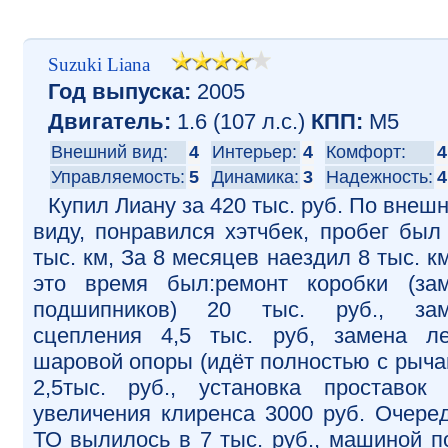
Suzuki Liana
Год выпуска:
2005
Двигатель:
1.6 (107 л.с.)
КПП:
M5
Внешний вид:
4
Интерьер:
4
Комфорт:
4
Управляемость:
5
Динамика:
3
Надежность:
4
Купил Лиану за 420 тыс. руб. По внеш
виду, понравился хэтчбек, пробег был
тыс. км, За 8 месяцев наездил 8 тыс. км
это время был:ремонт коробки (за
подшипников) 20 тыс. руб., зам
сцепления 4,5 тыс. руб, замена л
шаровой опоры (идёт полностью с рыча
2,5тыс. руб., установка проставок
увеличения клиренса 3000 руб. Очере
ТО вылилось в 7 тыс. руб., машиной п