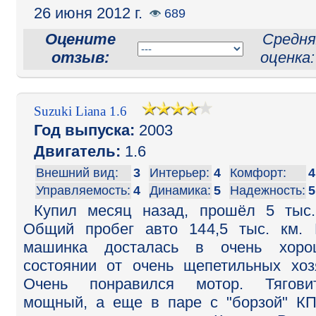
26 июня 2012 г.
689
Оцените
Средня
отзыв:
оценка
Suzuki Liana 1.6
Год выпуска:
2003
Двигатель:
1.6
Внешний вид:
3
Интерьер:
4
Комфорт:
4
Управляемость:
4
Динамика:
5
Надежность:
5
Купил месяц назад, прошёл 5 тыс
Общий пробег авто 144,5 тыс. км.
машинка досталась в очень хоро
состоянии от очень щепетильных хоз
Очень понравился мотор. Тяговит
мощный, а еще в паре с "борзой" К