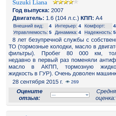
Suzuki Liana
Год выпуска:
2007
Двигатель:
1.6 (104 л.с.)
КПП:
A4
Внешний вид:
4
Интерьер:
4
Комфорт:
4
Управляемость:
5
Динамика:
4
Надежность:
5
8 лет безупречной службы с собстве
ТО (тормозные колодки, масло в двигат
фильтры). Пробег 80 000 км, тол
недавно в первый раз поменяли антиф
масло в АКПП, тормозную жидкос
жидкость в ГУР). Очень доволен машинк
28 сентября 2015 г.
269
Оцените
Средня
отзыв:
оценка