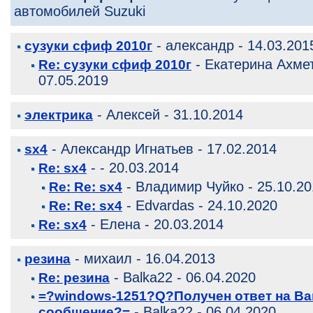
автомобилей Suzuki
- александр - 14.03.201
сузуки сфиф 2010г
- Екатерина Ахмет
Re: сузуки сфиф 2010г
07.05.2019
- Алексей - 31.10.2014
электрика
- Александр Игнатьев - 17.02.2014
sx4
- - 20.03.2014
Re: sx4
- Владимир Чуйко - 25.10.20
Re: Re: sx4
- Edvardas - 24.10.2020
Re: Re: sx4
- Елена - 20.03.2014
Re: sx4
- михаил - 16.04.2013
резина
- Balka22 - 06.04.2020
Re: резина
=?windows-1251?Q?Получен ответ на В
- Balka22 - 06.04.2020
сообщение?=