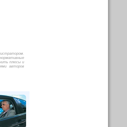
инистратором.
енормативные
нить плюсы и
иями авторов