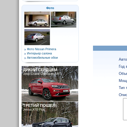
Фото
Фото Nissan Primera
Интерьер салона
Автомобильные обои
Авто
Год 
ДИКИЙ СЕРДЦЕМ
Объе
Jeep Grand Cherokee SRT
Мощн
Тип 
Опис
ТРЕТИЙ ПОШЕЛ!
Jetour X70 Plus