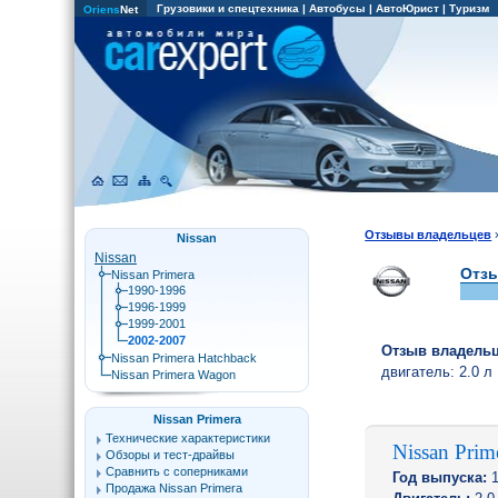
Грузовики и спецтехника
|
Автобусы
|
АвтоЮрист
|
Туризм
Oriens
Net
Отзывы владельцев
Nissan
Nissan
Отзы
Nissan Primera
1990-1996
1996-1999
1999-2001
2002-2007
Отзыв владель
Nissan Primera Hatchback
двигатель:
2.0 л
Nissan Primera Wagon
Nissan Primera
Технические характеристики
Nissan Pri
Обзоры и тест-драйвы
Сравнить с соперниками
Год выпуска:
1
Продажа Nissan Primera