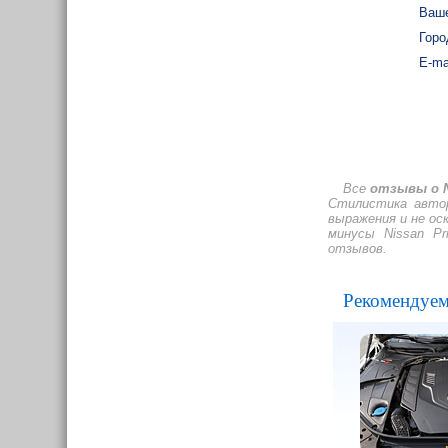
Ваше
Горо
E-ma
Все
отзывы о N
Стилистика автор
выражения и не о
минусы Nissan Pr
отзывов.
Рекомендуем