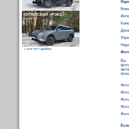
Оце
Внеш
КИТАЙСКИЙ «РЭКС»
Инте
Exeed RX
Ком
Дина
Упра
Наде
все тест-драйвы
Фот
Вы 
фото
авто
боле
Фото
Фото
Фото
Фото
Фото
Если