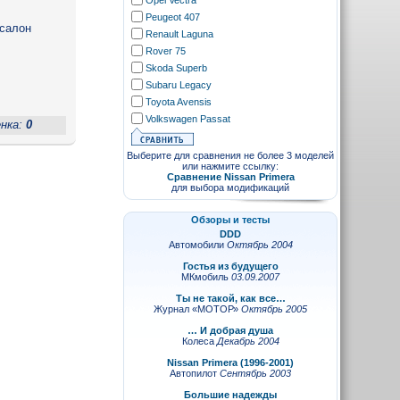
Opel Vectra
Peugeot 407
 салон
Renault Laguna
Rover 75
Skoda Superb
Subaru Legacy
Toyota Avensis
Volkswagen Passat
енка:
0
Выберите для сравнения не более 3 моделей
или нажмите ссылку:
Сравнение Nissan Primera
для выбора модификаций
Обзоры и тесты
DDD
Автомобили
Октябрь 2004
Гостья из будущего
МКмобиль
03.09.2007
Ты не такой, как все…
Журнал «МОТОР»
Октябрь 2005
… И добрая душа
Колеса
Декабрь 2004
Nissan Primera (1996-2001)
Автопилот
Сентябрь 2003
Большие надежды