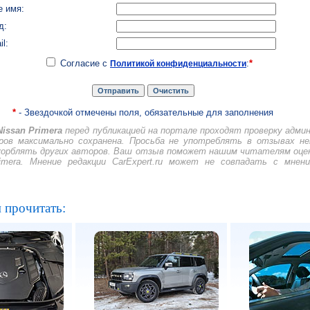
 имя:
д:
il:
Согласие с
:
*
Политикой конфиденциальности
*
- Звездочкой отмечены поля, обязательные для заполнения
issan Primera
перед публикацией на портале проходят проверку адм
ов максимально сохранена. Просьба не употреблять в отзывах н
скорблять других авторов. Ваш отзыв поможет нашим читателям оце
imera. Мнение редакции CarExpert.ru может не совпадать с мнен
 прочитать: