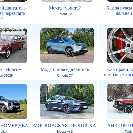
й двигатель.
Мечта туриста?
Как за рулем
т через пять
дальней
Jetour T2
т?
е «Волги»
Мода и повседневность
Как правиль
тормозные дис
 до 31029
Omoda C7
 НОМЕР ДВА
МОСКОВСКАЯ ПРОПИСКА
TANK ПРОТ
olion
Москвич 6
Tank