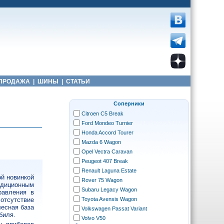
ПРОДАЖА
|
ШИНЫ
|
СТАТЬИ
Соперники
Citroen C5 Break
Ford Mondeo Turnier
Honda Accord Tourer
Mazda 6 Wagon
Opel Vectra Caravan
Peugeot 407 Break
Renault Laguna Estate
ой новинкой
Rover 75 Wagon
диционным
Subaru Legacy Wagon
равления в
Toyota Avensis Wagon
 отсутствие
есная база
Volkswagen Passat Variant
биля.
Volvo V50