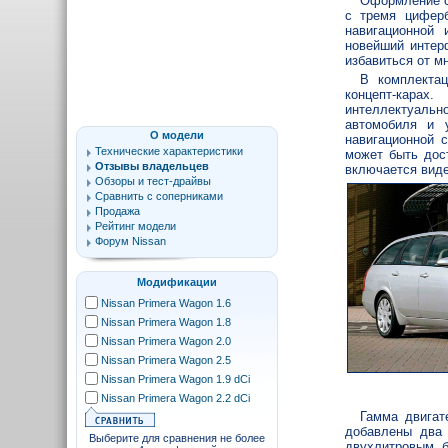
Оформление с
с тремя циферб
навигационной 
новейший интер
избавиться от м
В комплекта
концепт-карах
интеллектуально
автомобиля и 
О модели
навигационной 
Технические характеристики
может быть дос
Отзывы владельцев
включается виде
Обзоры и тест-драйвы
Сравнить с соперниками
Продажа
Рейтинг модели
Форум Nissan
Модификации
Nissan Primera Wagon 1.6
Nissan Primera Wagon 1.8
Nissan Primera Wagon 2.0
Nissan Primera Wagon 2.5
Nissan Primera Wagon 1.9 dCi
Nissan Primera Wagon 2.2 dCi
Гамма двигат
добавлены два 
Выберите для сравнения не более
двухлитровым б