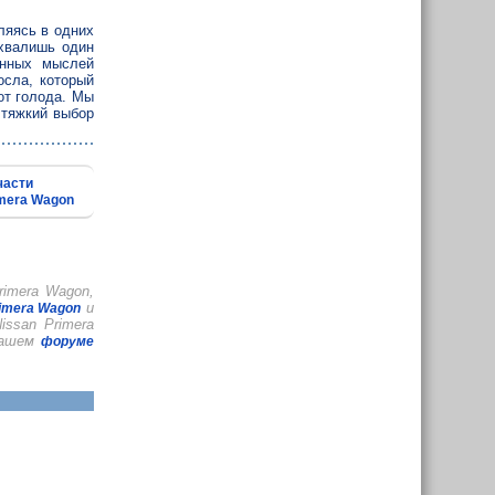
ляясь в одних
охвалишь один
енных мыслей
осла, который
от голода. Мы
 тяжкий выбор
части
imera Wagon
imera Wagon,
и
imera Wagon
ssan Primera
 нашем
форуме