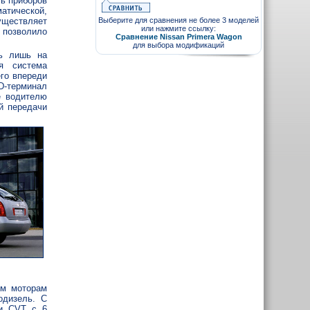
ь приборов
атической,
Выберите для сравнения не более 3 моделей
уществляет
или нажмите ссылку:
 позволило
Сравнение Nissan Primera Wagon
для выбора модификаций
сь лишь на
я система
его впереди
D-терминал
е водителю
й передачи
ым моторам
одизель. С
ии CVT с 6