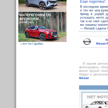
Еще парочка!
В последнее время
и тех же шоу-рум
бренд в ущерб др
НАПЕРЕГОНКИ СО
услышать нечто д
ВРЕМЕНЕМ
так и не смог сд
Infiniti QX55
же лишены значите
— Renault Laguna I
П
Nissan 
все тест-драйвы
В нашем автока
фотографии, обзо
много другой пол
Wagon в автосало
.
Nissan