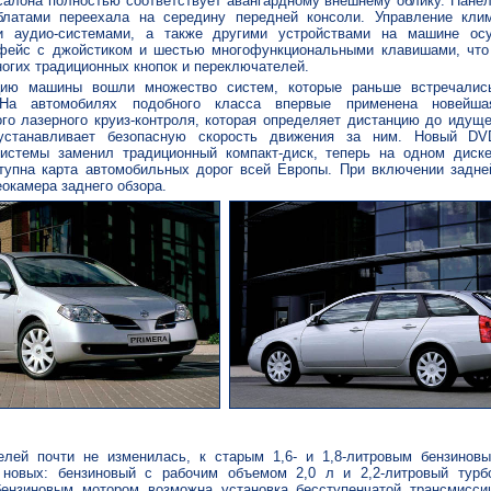
алона полностью соответствует авангардному внешнему облику. Панел
латами переехала на середину передней консоли. Управление клим
и аудио-системами, а также другими устройствами на машине ос
фейс с джойстиком и шестью многофункциональными клавишами, что
ногих традиционных кнопок и переключателей.
цию машины вошли множество систем, которые раньше встречали
. На автомобилях подобного класса впервые применена новейша
го лазерного круиз-контроля, которая определяет дистанцию до идущ
устанавливает безопасную скорость движения за ним. Новый DV
системы заменил традиционный компакт-диск, теперь на одном диск
тупна карта автомобильных дорог всей Европы. При включении задне
окамера заднего обзора.
елей почти не изменилась, к старым 1,6- и 1,8-литровым бензинов
новых: бензиновый с рабочим объемом 2,0 л и 2,2-литровый турб
ензиновым мотором возможна установка бесступенчатой трансмисс