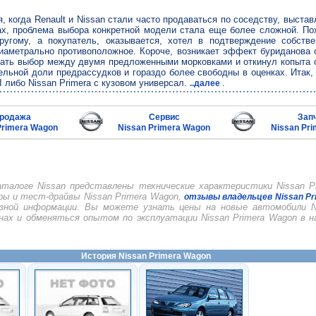
, когда Renault и Nissan стали часто продаваться по соседству, выстав
ах, проблема выбора конкретной модели стала еще более сложной. П
угому, а покупатель, оказывается, хотел в подтверждение собств
иаметрально противоположное. Короче, возникает эффект буриданова 
елать выбор между двумя предложенными морковками и откинул копыта 
льной доли предрассудков и гораздо более свободны в оценках. Итак,
I либо Nissan Primera с кузовом универсал.
.
..далее
родажа
Сервис
Зап
Primera Wagon
Nissan Primera Wagon
Nissan Pr
талоге Nissan представлены технические характеристики Nissan Pr
ры и тест-драйвы Nissan Primera Wagon,
отзывы владельцев Nissan Pr
езной информации. Вы можете узнать цены на новые автомобили Ni
нах и обменяться опытом по эксплуатации Nissan Primera Wagon в
История Nissan Primera Wagon