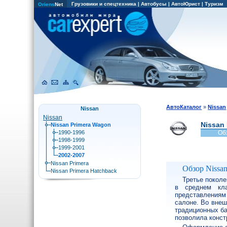
Грузовики и спецтехника
|
Автобусы
|
АвтоЮрист
|
Туризм
Oriens
Net
АвтоКаталог
»
Nissan
Nissan
Nissan
Nissan
Nissan Primera Wagon
1990-1996
Об
1998-1999
1999-2001
2002-2007
Nissan Primera
Обзор Nissan
Nissan Primera Hatchback
Третье поколе
в среднем кла
представлениям
салоне. Во внеш
традиционных ба
позволила конст