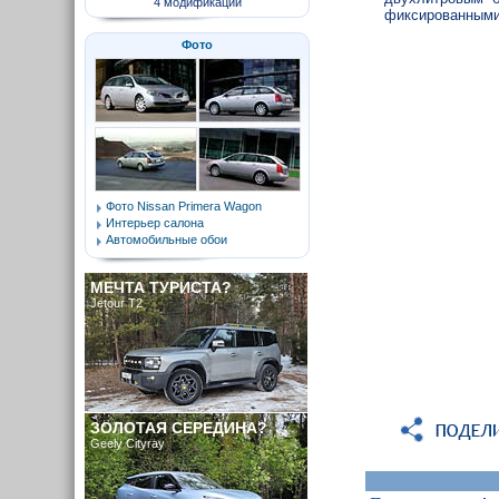
4 модификаций
фиксированными
Фото
Фото Nissan Primera Wagon
Интерьер салона
Автомобильные обои
МЕЧТА ТУРИСТА?
Jetour T2
ЗОЛОТАЯ СЕРЕДИНА?
Geely Cityray