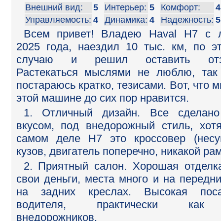
Внешний вид:
5
Интерьер:
5
Комфорт:
4
Управляемость:
4
Динамика:
4
Надежность:
5
Всем привет! Владею Haval H7 с 
2025 года, наездил 10 тыс. км, по э
случаю и решил оставить отз
Растекаться мыслями не люблю, так
постараюсь кратко, тезисами. Вот, что м
этой машине до сих пор нравится.
1. Отличный дизайн. Все сделан
вкусом, под внедорожный стиль, хот
самом деле H7 это кроссовер (нес
кузов, двигатель поперечно, никакой рам
2. Приятный салон. Хорошая отделк
свои деньги, места много и на передни
на задних креслах. Высокая поса
водителя, практически ка
внедорожников.