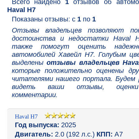
Всего найдено
1
отзывов об автомо
Haval H7
Показаны отзывы: с
1
по
1
Отзывы владельцев позволяют по
достоинства и недостатки Haval H
также помогут оценить надежн
автомобилей Хавейл Н7. Голубым цв
выделены
отзывы владельцев Hava
которые положительно оценены дру
читателями нашего портала. Будем 
видеть ваши отзывы, оцен
комментарии.
Haval H7
Год выпуска:
2025
Двигатель:
2.0 (192 л.с.)
КПП:
A7