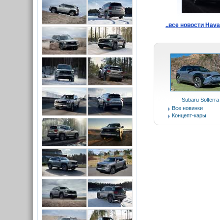
..все новости Hava
Subaru Solterra
Все новинки
Концепт-кары