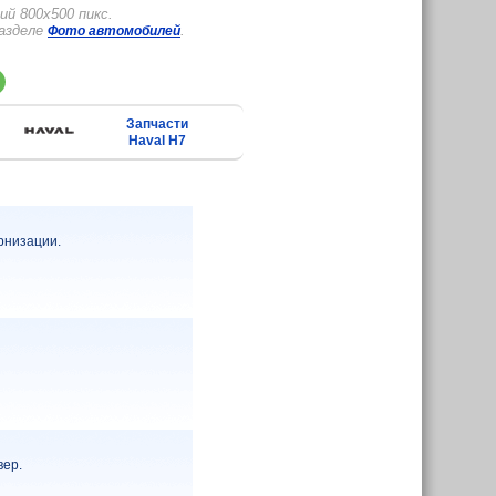
й 800x500 пикс.
разделе
.
Фото автомобилей
Запчасти
Haval H7
рнизации.
вер.