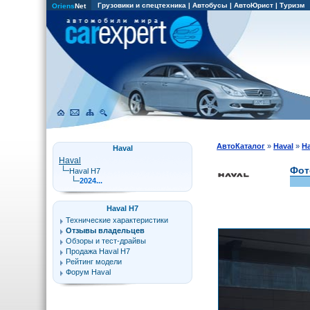
Грузовики и спецтехника
|
Автобусы
|
АвтоЮрист
|
Туризм
Oriens
Net
АвтоКаталог
»
Haval
»
Ha
Haval
Haval
Фот
Haval H7
2024...
Haval H7
Технические характеристики
Отзывы владельцев
Обзоры и тест-драйвы
Продажа Haval H7
Рейтинг модели
Форум Haval