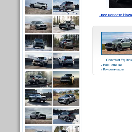
..все новости Hava
Chevrolet Equino
Все новинки
Концепт-кары