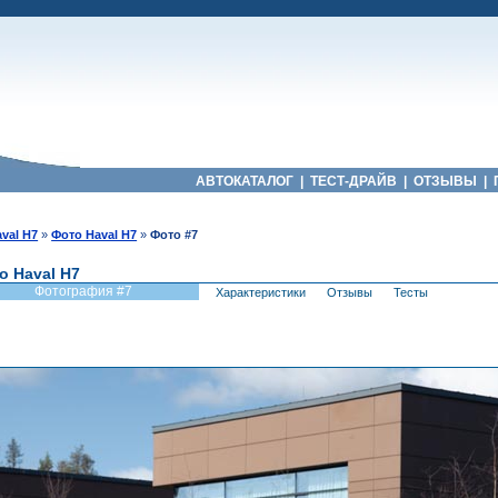
АВТОКАТАЛОГ
|
ТЕСТ-ДРАЙВ
|
ОТЗЫВЫ
|
val H7
»
Фото Haval H7
»
Фото #7
о Haval H7
Фотография #7
Характеристики
Отзывы
Тесты