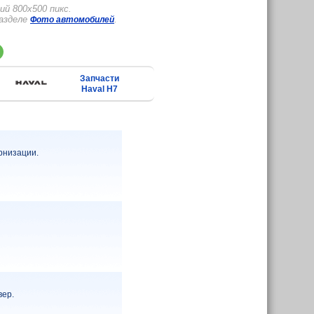
й 800x500 пикс.
разделе
.
Фото автомобилей
Запчасти
Haval H7
рнизации.
вер.