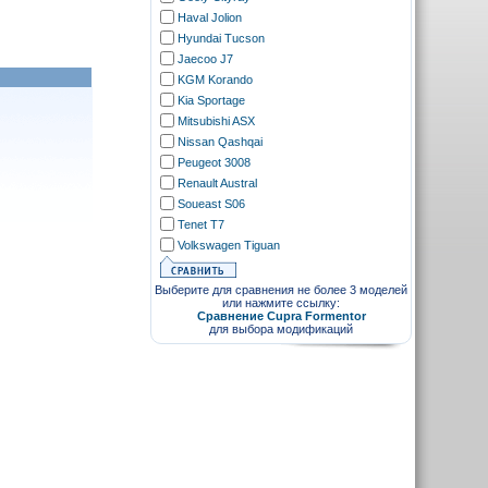
Haval Jolion
Hyundai Tucson
Jaecoo J7
KGM Korando
Kia Sportage
Mitsubishi ASX
Nissan Qashqai
Peugeot 3008
Renault Austral
Soueast S06
Tenet T7
Volkswagen Tiguan
Выберите для сравнения не более 3 моделей
или нажмите ссылку:
Сравнение Cupra Formentor
для выбора модификаций