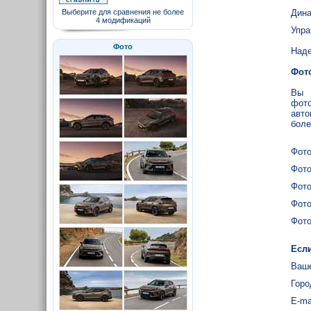
Выберите для сравнения не более
Дина
4 модификаций
Упра
Фото
Наде
Фот
Вы 
фото
авто
боле
Фото
Фото
Фото
Фото
Фото
Если
Ваше
Горо
E-ma