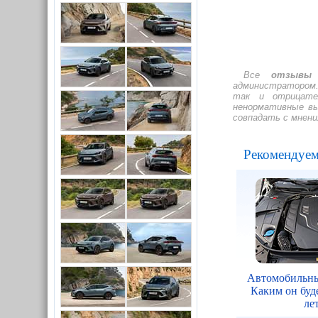
Все
отзывы 
администратором.
так и отрицате
ненормативные выр
совпадать с мнен
Рекомендуем
Автомобильны
Каким он буде
ле