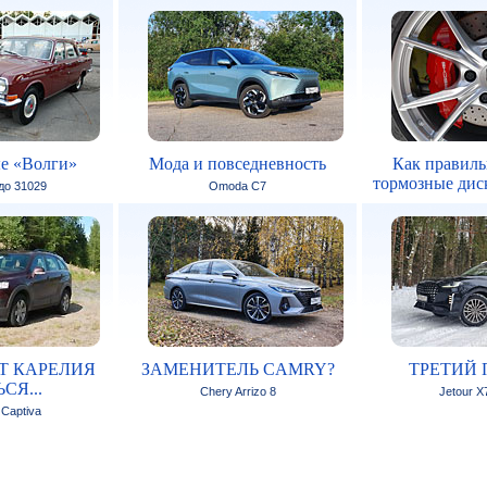
е «Волги»
Мода и повседневность
Как правиль
тормозные дис
 до 31029
Omoda C7
Т КАРЕЛИЯ
ЗАМЕНИТЕЛЬ CAMRY?
ТРЕТИЙ 
СЯ...
Chery Arrizo 8
Jetour X
 Captiva