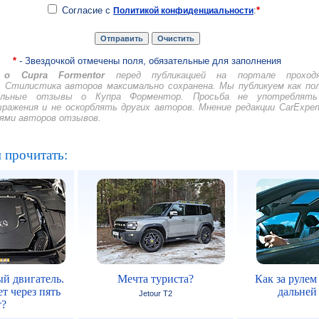
Согласие с
:
*
Политикой конфиденциальности
*
- Звездочкой отмечены поля, обязательные для заполнения
о Cupra Formentor
перед публикацией на портале проход
 Стилистика авторов максимально сохранена. Мы публикуем как по
льные отзывы о Купра Форментор. Просьба не употреблят
ажения и не оскорблять других авторов. Мнение редакции CarExper
иями авторов отзывов.
 прочитать:
й двигатель.
Мечта туриста?
Как за рулем
т через пять
дальней
Jetour T2
т?