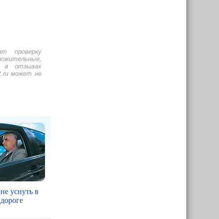
ят проверку
ложительные,
ь в отзывах
t.ru может не
 не уснуть в
 дороге