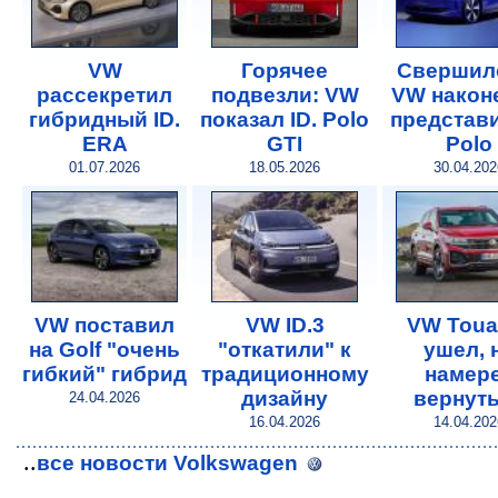
VW
Горячее
Свершил
рассекретил
подвезли: VW
VW након
гибридный ID.
показал ID. Polo
представи
ERA
GTI
Polo
01.07.2026
18.05.2026
30.04.202
VW поставил
VW ID.3
VW Toua
на Golf "очень
"откатили" к
ушел, 
гибкий" гибрид
традиционному
намер
дизайну
вернут
24.04.2026
16.04.2026
14.04.202
..
все новости Volkswagen