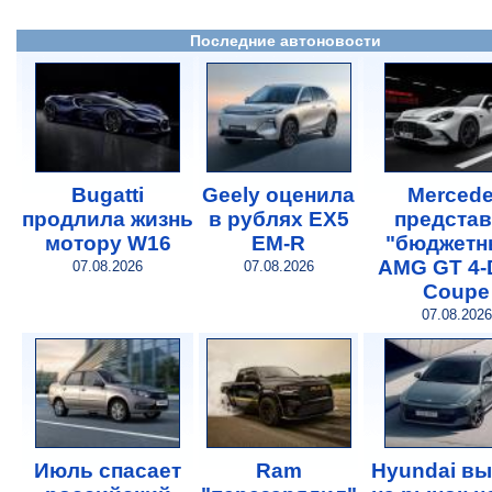
Последние автоновости
Bugatti
Geely оценила
Merced
продлила жизнь
в рублях EX5
предста
мотору W16
EM-R
"бюджетн
AMG GT 4-
07.08.2026
07.08.2026
Coupe
07.08.2026
Июль спасает
Ram
Hyundai в