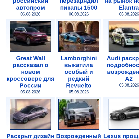
российский
"перезарядил"
на рынок 
автопром
пикапы 1500
Elantra
06.08.2026
06.08.2026
06.08.2026
Great Wall
Lamborghini
Audi раск
рассказал о
выкатила
подробнос
новом
особый и
возрожде
кроссовере для
редкий
A2
России
Revuelto
05.08.2026
05.08.2026
05.08.2026
Раскрыт дизайн
Возрожденный
Lexus прощ