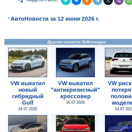
АвтоНовости за 12 июня 2026 г.
Другие новости Volkswagen
VW выкатил
VW выкатил
VW риск
новый
"антикризисный"
потеря
гибридный
кроссовер
полови
Golf
модел
16.07.2026
24.07.2026
14.07.202