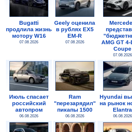
Bugatti
Geely оценила
Merced
продлила жизнь
в рублях EX5
предста
мотору W16
EM-R
"бюджетн
AMG GT 4-
07.08.2026
07.08.2026
Coupe
07.08.2026
Июль спасает
Ram
Hyundai в
российский
"перезарядил"
на рынок 
автопром
пикапы 1500
Elantra
06.08.2026
06.08.2026
06.08.2026