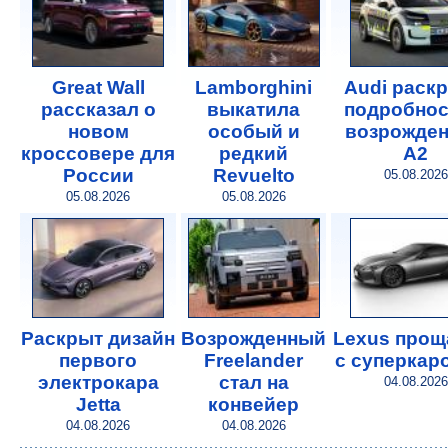
Great Wall
Lamborghini
Audi раск
рассказал о
выкатила
подробнос
новом
особый и
возрожде
кроссовере для
редкий
A2
России
Revuelto
05.08.2026
05.08.2026
05.08.2026
Раскрыт дизайн
Возрожденный
Lexus прощ
первого
Freelander
с суперкар
электрокара
стал на
04.08.2026
Jetta
конвейер
04.08.2026
04.08.2026