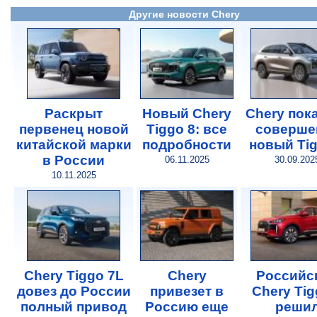
Другие новости Chery
Раскрыт
Новый Chery
Chery пок
первенец новой
Tiggo 8: все
соверше
китайской марки
подробности
новый Tig
в России
06.11.2025
30.09.202
10.11.2025
Chery Tiggo 7L
Chery
Российс
довез до России
привезет в
Chery Tig
полный привод
Россию еще
реши