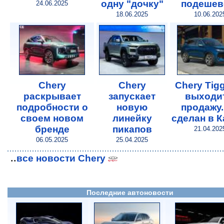
одну "дочку"
подешев
24.06.2025
18.06.2025
10.06.202
Chery
Chery
Chery Tig
раскрывает
запускает
выходи
подробности о
новую
продажу.
своем новом
линейку
сделан в К
бренде
пикапов
21.04.202
06.05.2025
25.04.2025
..
все новости Chery
Последние автоновости