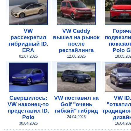
VW
VW Caddy
Горяч
рассекретил
вышел на рынок
подвезли
гибридный ID.
после
показал
ERA
рестайлинга
Polo G
01.07.2026
12.06.2026
18.05.20
Свершилось:
VW поставил на
VW ID
VW наконец-то
Golf "очень
"откатил
представил ID.
гибкий" гибрид
традицио
Polo
дизай
24.04.2026
30.04.2026
16.04.20