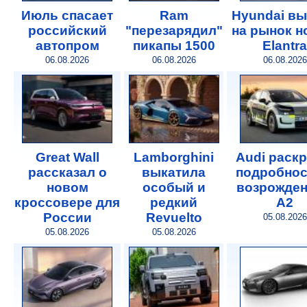
Июль спасает
Ram
Hyundai в
российский
"перезарядил"
на рынок 
автопром
пикапы 1500
Elantra
06.08.2026
06.08.2026
06.08.2026
Great Wall
Lamborghini
Audi раск
рассказал о
выкатила
подробнос
новом
особый и
возрожде
кроссовере для
редкий
A2
России
Revuelto
05.08.2026
05.08.2026
05.08.2026