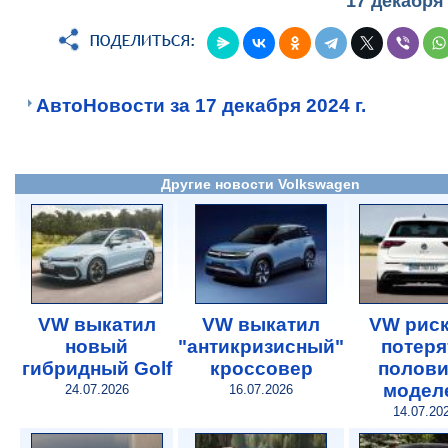
17 декабря
АвтоНовости за 17 декабря 2024 г.
Другие новости Volkswagen
VW выкатил
VW выкатил
VW риск
новый
"антикризисный"
потеря
гибридный Golf
кроссовер
полови
модел
24.07.2026
16.07.2026
14.07.20