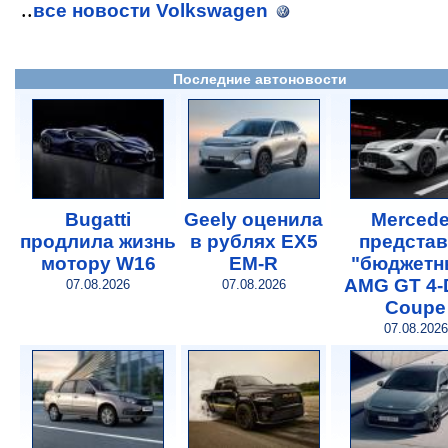
..
все новости Volkswagen
Последние автоновости
Bugatti
Geely оценила
Merced
продлила жизнь
в рублях EX5
предста
мотору W16
EM-R
"бюджетн
AMG GT 4-
07.08.2026
07.08.2026
Coupe
07.08.2026