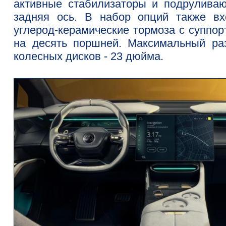
активные стабилизаторы и подрулива
задняя ось. В набор опций также вх
углерод-керамические тормоза с суппор
на десять поршней. Максимальный ра
колесных дисков - 23 дюйма.