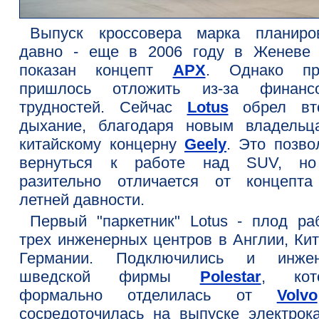
Выпуск кроссовера марка планиро
давно - еще в 2006 году в Женеве
показан концепт
APX
. Однако пр
пришлось отложить из-за финанс
трудностей. Сейчас
Lotus
обрел вт
дыхание, благодаря новым владельц
китайскому концерну
Geely
. Это позво
вернуться к работе над SUV, н
разительно отличается от концепта
летней давности.
Первый "паркетник" Lotus - плод ра
трех инженерных центров в Англии, Кит
Германии. Подключились и инже
шведской фирмы
Polestar
, кот
формально отделилась от
Volvo
сосредоточилась на выпуске электрока