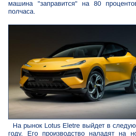
машина "заправится" на 80 проценто
полчаса.
На рынок Lotus Eletre выйдет в следу
году. Его производство наладят на н