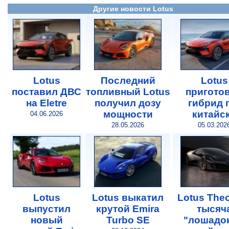
Другие новости Lotus
Lotus
Последний
Lotus
поставил ДВС
топливный Lotus
пригото
на Eletre
получил дозу
гибрид 
мощности
китайс
04.06.2026
28.05.2026
05.03.202
Lotus
Lotus выкатил
Lotus Theo
выпустил
крутой Emira
тысяч
новый
Turbo SE
"лошадок