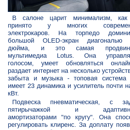
В салоне царит минимализм, как
принято у многих современ
электрокаров. На торпедо домини
большой OLED-экран диагональю 
дюйма, и это самая продвину
мультимедиа Lotus. Она управля
голосом, умеет обновляться онла
раздает интернет на несколько устройст
забыта и музыка - топовая система
имеет 23 динамика и усилитель почти н
кВт.
Подвеска пневматическая, с за
пятирычажкой и адаптивн
амортизаторами "по кругу". Она спос
регулировать клиренс. За доплату появ