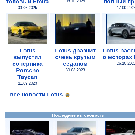
топовый Emira
полный пр
08.10.2024
09.06.2025
17.09.202
Lotus
Lotus дразнит
Lotus расс
выпустил
очень крутым
о моторах 
соперника
седаном
26.10.202
Porsche
30.08.2023
Taycan
11.09.2023
..
все новости Lotus
Последние автоновости