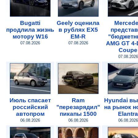
Bugatti
Geely оценила
Merced
продлила жизнь
в рублях EX5
предста
мотору W16
EM-R
"бюджетн
AMG GT 4-
07.08.2026
07.08.2026
Coupe
07.08.2026
Июль спасает
Ram
Hyundai в
российский
"перезарядил"
на рынок 
автопром
пикапы 1500
Elantra
06.08.2026
06.08.2026
06.08.2026