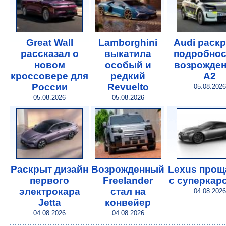
Great Wall
Lamborghini
Audi раск
рассказал о
выкатила
подробнос
новом
особый и
возрожде
кроссовере для
редкий
A2
России
Revuelto
05.08.2026
05.08.2026
05.08.2026
Раскрыт дизайн
Возрожденный
Lexus прощ
первого
Freelander
с суперкар
электрокара
стал на
04.08.2026
Jetta
конвейер
04.08.2026
04.08.2026