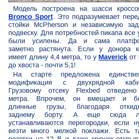
Модель построена на шасси кроссо
Bronco Sport
. Это подразумевает пере
стойки McPherson и независимую за
подвеску. Для потребностей пикапа все
были усилены. Да и сама платф
заметно растянута. Если у донора к
имеет длину 4,4 метра, то у
Maverick
от 
до хвоста - почти 5,1!
На старте предложена единстве
модификация с двухрядной каби
Грузовому отсеку Flexbed отведено
метра. Впрочем, он вмещает и б
длинные грузы, благодаря откид
заднему борту. А еще сюда ле
устанавливаются перегородки, если н
везти много мелкой поклажи. Есть т
розетки на 12 В и даже крючок-открыв