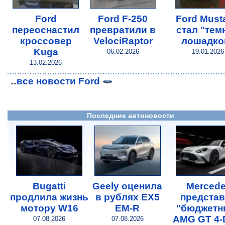
Ford
Ford F-250
Ford Must
переоснастил
превратили в
стал "тем
кроссовер
VelociRaptor
лошадко
Kuga
06.02.2026
19.01.2026
13.02.2026
..
все новости Ford
Последние автоновости
Bugatti
Geely оценила
Merced
продлила жизнь
в рублях EX5
предста
мотору W16
EM-R
"бюджетн
AMG GT 4-
07.08.2026
07.08.2026