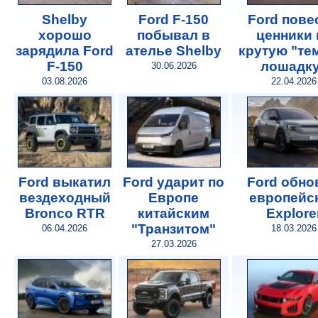
Shelby
Ford F-150
Ford пове
хорошо
побывал в
ценники 
зарядила Ford
ателье Shelby
крутую "те
F-150
лошадк
30.06.2026
03.08.2026
22.04.2026
Ford выкатил
Ford ударит по
Ford обно
вездеходный
Европе
европейс
Bronco RTR
китайским
Explore
"Транзитом"
06.04.2026
18.03.2026
27.03.2026