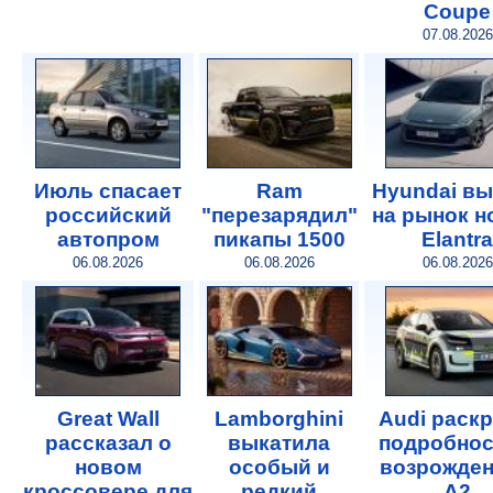
Coupe
07.08.2026
Июль спасает
Ram
Hyundai в
российский
"перезарядил"
на рынок 
автопром
пикапы 1500
Elantra
06.08.2026
06.08.2026
06.08.2026
Great Wall
Lamborghini
Audi раск
рассказал о
выкатила
подробнос
новом
особый и
возрожде
кроссовере для
редкий
A2