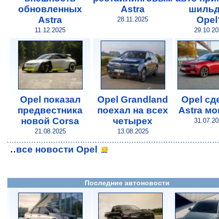
обновленных
Astra
шильд
Astra
Opel
28.11.2025
11.12.2025
29.10.2
Opel показал
Opel Grandland
Opel сд
предвестника
поехал на всех
Astra м
новой Corsa
четырех
31.07.2
21.08.2025
13.08.2025
..
все новости Opel
Последние автоновости