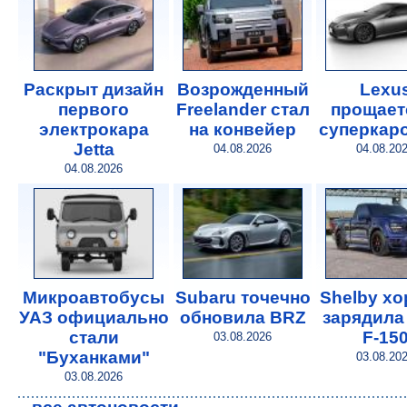
Раскрыт дизайн
Возрожденный
Lexu
первого
Freelander стал
прощает
электрокара
на конвейер
суперкар
Jetta
04.08.2026
04.08.20
04.08.2026
Микроавтобусы
Subaru точечно
Shelby х
УАЗ официально
обновила BRZ
зарядила
стали
F-15
03.08.2026
"Буханками"
03.08.20
03.08.2026