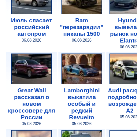
Июль спасает
Ram
Hyund
российский
"перезарядил"
вывела
автопром
пикапы 1500
рынок н
Elantr
06.08.2026
06.08.2026
06.08.20
Great Wall
Lamborghini
Audi рас
рассказал о
выкатила
подробно
новом
особый и
возрожде
кроссовере для
редкий
A2
России
Revuelto
05.08.20
05.08.2026
05.08.2026