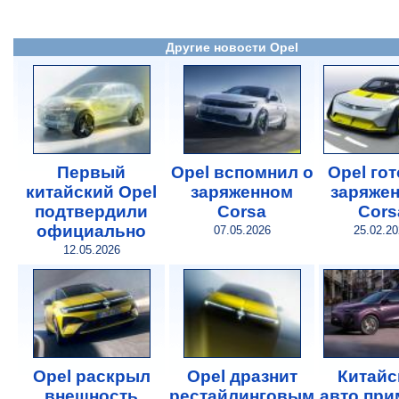
Другие новости Opel
Первый
Opel вспомнил о
Opel го
китайский Opel
заряженном
заряже
подтвердили
Corsa
Cors
официально
07.05.2026
25.02.2
12.05.2026
Opel раскрыл
Opel дразнит
Китайс
внешность
реcтайлинговым
авто при