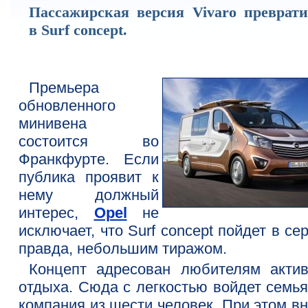
Пассажирская версия Vivaro преврати
в Surf concept.
Премьера
обновленного
минивена
состоится во
Франкфурте. Если
публика проявит к
нему должный
интерес,
Opel
не
исключает, что Surf concept пойдет в се
правда, небольшим тиражом.
Концепт адресован любителям актив
отдыха. Сюда с легкостью войдет семья
компания из шести человек. При этом в