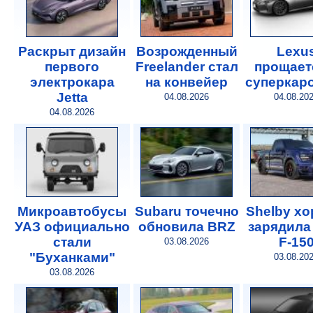
Раскрыт дизайн
Возрожденный
Lexu
первого
Freelander стал
прощает
электрокара
на конвейер
суперкар
Jetta
04.08.2026
04.08.20
04.08.2026
Микроавтобусы
Subaru точечно
Shelby х
УАЗ официально
обновила BRZ
зарядила
стали
F-15
03.08.2026
"Буханками"
03.08.20
03.08.2026