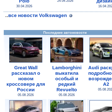
Polo
дизай
24.04.2026
30.04.2026
16.04.20
..
все новости Volkswagen
Последние автоновости
Great Wall
Lamborghini
Audi рас
рассказал о
выкатила
подробно
новом
особый и
возрожде
кроссовере для
редкий
A2
России
Revuelto
05.08.20
05.08.2026
05.08.2026