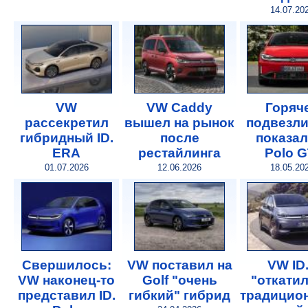
14.07.20
VW
VW Caddy
Горяч
рассекретил
вышел на рынок
подвезли
гибридный ID.
после
показал
ERA
рестайлинга
Polo G
01.07.2026
12.06.2026
18.05.20
Свершилось:
VW поставил на
VW ID
VW наконец-то
Golf "очень
"откатил
представил ID.
гибкий" гибрид
традицио