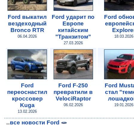
Ford выкатил
Ford ударит по
Ford обно
вездеходный
Европе
европейс
Bronco RTR
китайским
Explore
"Транзитом"
06.04.2026
18.03.2026
27.03.2026
Ford
Ford F-250
Ford Must
переоснастил
превратили в
стал "тем
кроссовер
VelociRaptor
лошадко
Kuga
06.02.2026
19.01.2026
13.02.2026
..
все новости Ford