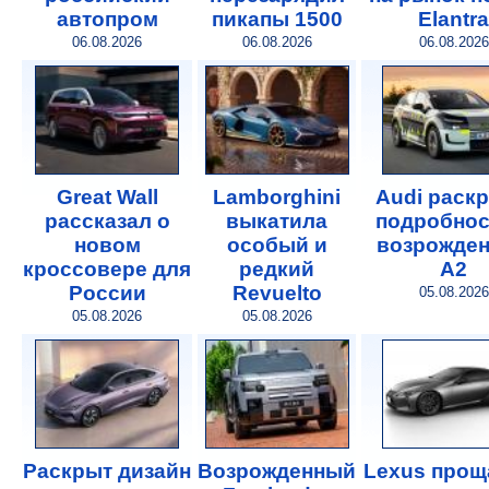
автопром
пикапы 1500
Elantra
06.08.2026
06.08.2026
06.08.2026
Great Wall
Lamborghini
Audi раск
рассказал о
выкатила
подробнос
новом
особый и
возрожде
кроссовере для
редкий
A2
России
Revuelto
05.08.2026
05.08.2026
05.08.2026
Раскрыт дизайн
Возрожденный
Lexus прощ