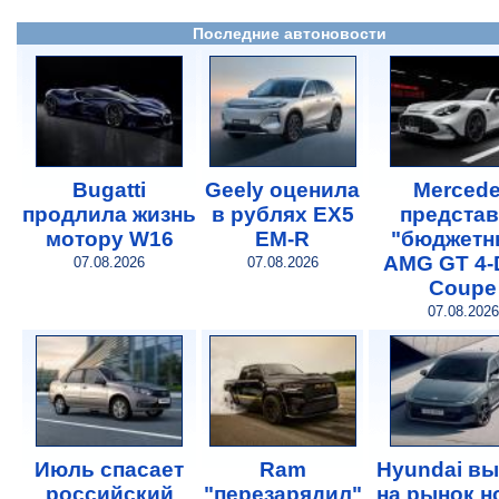
Последние автоновости
Bugatti
Geely оценила
Merced
продлила жизнь
в рублях EX5
предста
мотору W16
EM-R
"бюджетн
AMG GT 4-
07.08.2026
07.08.2026
Coupe
07.08.2026
Июль спасает
Ram
Hyundai в
российский
"перезарядил"
на рынок 