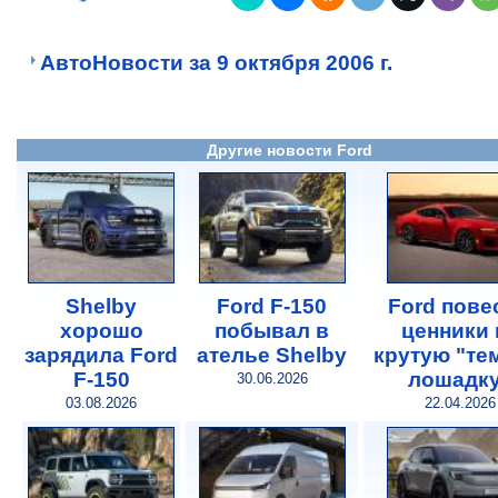
АвтоНовости за 9 октября 2006 г.
Другие новости Ford
Shelby
Ford F-150
Ford пове
хорошо
побывал в
ценники 
зарядила Ford
ателье Shelby
крутую "те
F-150
лошадк
30.06.2026
03.08.2026
22.04.2026