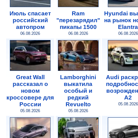
Июль спасает
Ram
Hyundai в
российский
"перезарядил"
на рынок 
автопром
пикапы 1500
Elantra
06.08.2026
06.08.2026
06.08.2026
Great Wall
Lamborghini
Audi раск
рассказал о
выкатила
подробнос
новом
особый и
возрожде
кроссовере для
редкий
A2
России
Revuelto
05.08.2026
05.08.2026
05.08.2026