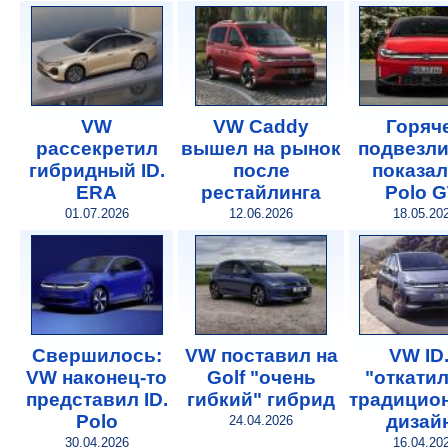
VW
VW Caddy
Горяч
рассекретил
вышел на рынок
подвезли
гибридный ID.
после
показал
ERA
рестайлинга
Polo G
01.07.2026
12.06.2026
18.05.20
Свершилось:
VW поставил на
VW ID
VW наконец-то
Golf "очень
"откатил
представил ID.
гибкий" гибрид
традицио
Polo
дизай
24.04.2026
30.04.2026
16.04.20