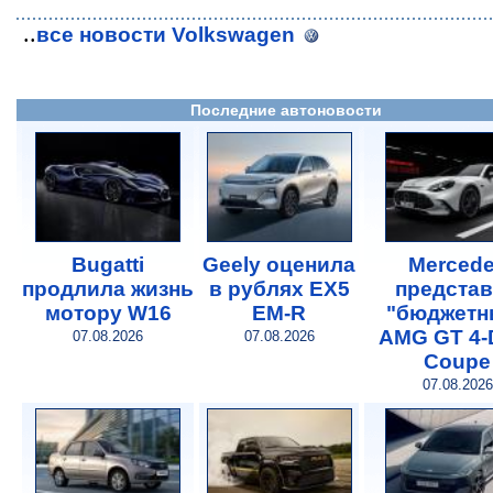
..
все новости Volkswagen
Последние автоновости
Bugatti
Geely оценила
Merced
продлила жизнь
в рублях EX5
предста
мотору W16
EM-R
"бюджетн
AMG GT 4-
07.08.2026
07.08.2026
Coupe
07.08.2026