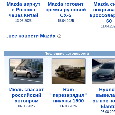
Mazda вернут
Mazda готовит
Mazda с
в Россию
премьеру новой
покрыва
через Китай
CX-5
кроссовер
60
13.06.2025
15.04.2025
11.04.20
..
все новости Mazda
Последние автоновости
Июль спасает
Ram
Hyund
российский
"перезарядил"
вывела
автопром
пикапы 1500
рынок н
Elantr
06.08.2026
06.08.2026
06.08.20