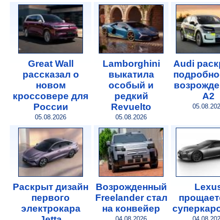
Great Wall
Lamborghini
Audi рас
рассказал о
выкатила
подробно
новом
особый и
возрожде
кроссовере для
редкий
A2
России
Revuelto
05.08.20
05.08.2026
05.08.2026
Раскрыт дизайн
Возрожденный
Lexu
первого
Freelander стал
прощает
электрокара
на конвейер
суперкар
Jetta
04.08.2026
04.08.20