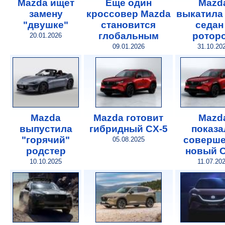
Mazda ищет
Еще один
Mazd
замену
кроссовер Mazda
выкатила 
"двушке"
становится
седан
глобальным
ротор
20.01.2026
09.01.2026
31.10.20
Mazda
Mazda готовит
Mazd
выпустила
гибридный CX-5
показа
"горячий"
соверш
05.08.2025
родстер
новый C
10.10.2025
11.07.20