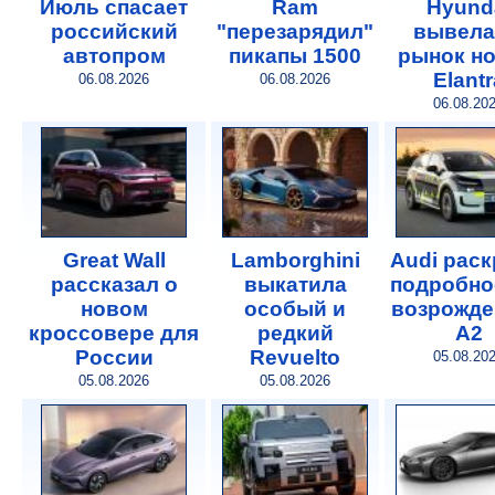
Июль спасает
Ram
Hyund
российский
"перезарядил"
вывела
автопром
пикапы 1500
рынок н
Elantr
06.08.2026
06.08.2026
06.08.20
Great Wall
Lamborghini
Audi рас
рассказал о
выкатила
подробно
новом
особый и
возрожде
кроссовере для
редкий
A2
России
Revuelto
05.08.20
05.08.2026
05.08.2026