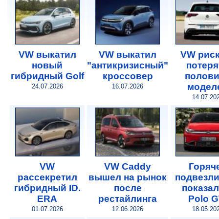
VW выкатил
VW выкатил
VW риск
новый
"антикризисный"
потеря
гибридный Golf
кроссовер
полови
модел
24.07.2026
16.07.2026
14.07.20
VW
VW Caddy
Горяч
рассекретил
вышел на рынок
подвезли
гибридный ID.
после
показал
ERA
рестайлинга
Polo G
01.07.2026
12.06.2026
18.05.20