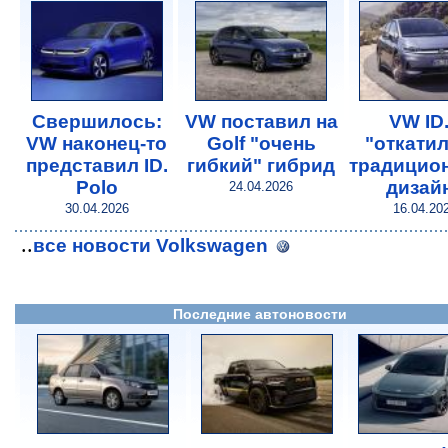
Свершилось:
VW поставил на
VW ID
VW наконец-то
Golf "очень
"откатил
представил ID.
гибкий" гибрид
традицио
Polo
дизай
24.04.2026
30.04.2026
16.04.20
..
все новости Volkswagen
Последние автоновости