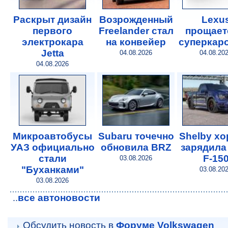
Раскрыт дизайн
Возрожденный
Lexu
первого
Freelander стал
прощает
электрокара
на конвейер
суперкар
Jetta
04.08.2026
04.08.20
04.08.2026
Микроавтобусы
Subaru точечно
Shelby х
УАЗ официально
обновила BRZ
зарядила
стали
F-15
03.08.2026
"Буханками"
03.08.20
03.08.2026
все автоновости
..
Обсудить новость в
Форуме Volkswagen