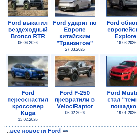
Ford выкатил
Ford ударит по
Ford обно
вездеходный
Европе
европейс
Bronco RTR
китайским
Explore
"Транзитом"
06.04.2026
18.03.2026
27.03.2026
Ford
Ford F-250
Ford Must
переоснастил
превратили в
стал "тем
кроссовер
VelociRaptor
лошадко
Kuga
06.02.2026
19.01.2026
13.02.2026
..
все новости Ford