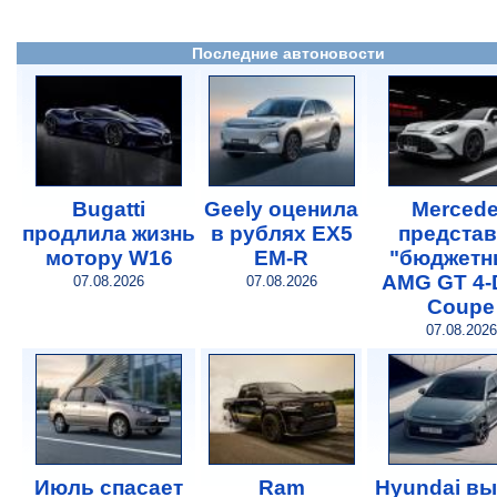
Последние автоновости
Bugatti
Geely оценила
Merced
продлила жизнь
в рублях EX5
предста
мотору W16
EM-R
"бюджетн
AMG GT 4-
07.08.2026
07.08.2026
Coupe
07.08.2026
Июль спасает
Ram
Hyundai в