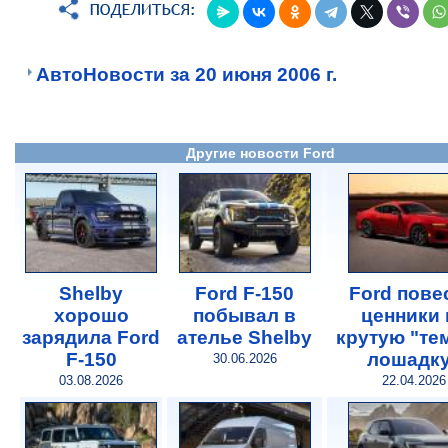
АвтоНовости за 20 июня 2006 г.
Другие новости Ford
Shelby
Ford F-150
Ford пове
хорошо
побывал в
ценники 
зарядила Ford
ателье Shelby
крутую "те
F-150
лошадк
30.06.2026
03.08.2026
22.04.2026