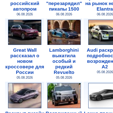
российский
"перезарядил"
на рынок 
автопром
пикапы 1500
Elantra
06.08.2026
06.08.2026
06.08.2026
Great Wall
Lamborghini
Audi раск
рассказал о
выкатила
подробнос
новом
особый и
возрожде
кроссовере для
редкий
A2
России
Revuelto
05.08.2026
05.08.2026
05.08.2026