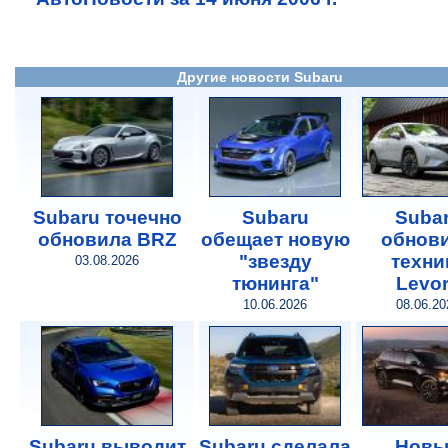
Другие новости Subaru
Subaru точечно
Subaru
Suba
обновила BRZ
обещает новую
обнов
"звезду
техни
03.08.2026
тюнинга"
Levo
10.06.2026
08.06.20
Subaru выводит
Subaru сделала
Новы