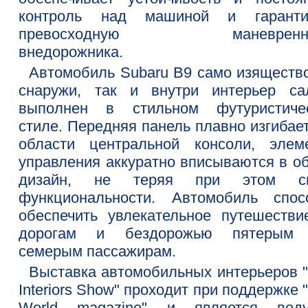
контроль над машиной и гаранти
превосходную маневренно
внедорожника.
Автомобиль Subaru B9 само изящество
снаружи, так и внутри интерьер са
выполнен в стильном футуристиче
стиле. Передняя панель плавно изгибае
области центральной консоли, элем
управления аккуратно вписываются в о
дизайн, не теряя при этом св
функциональности. Автомобиль спос
обеспечить увлекательное путешестви
дорогам и бездорожью пятерым
семерым пассажирам.
Выставка автомобильных интерьеров "
Interiors Show" проходит при поддержке 
World magazine" и является вед