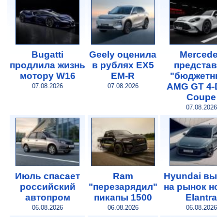
Bugatti
Geely оценила
Merced
продлила жизнь
в рублях EX5
предста
мотору W16
EM-R
"бюджетн
AMG GT 4-
07.08.2026
07.08.2026
Coupe
07.08.2026
Июль спасает
Ram
Hyundai в
российский
"перезарядил"
на рынок 
автопром
пикапы 1500
Elantra
06.08.2026
06.08.2026
06.08.2026