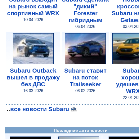
на рынок самый
"дикий"
кроссо
спортивный WRX
Forester
Subaru н
гибридным
Getaw
10.04.2026
06.04.2026
03.04.20
Subaru Outback
Subaru ставит
Suba
вышел в продажу
на поток
хоро
без ДВС
Trailseeker
удешев
WR
16.03.2026
06.02.2026
22.01.20
..
все новости Subaru
Последние автоновости