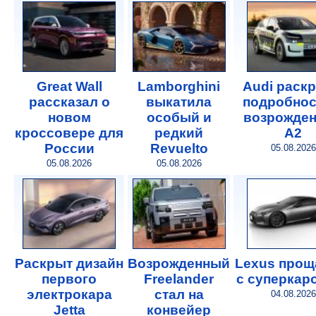
Great Wall
Lamborghini
Audi раск
рассказал о
выкатила
подробнос
новом
особый и
возрожде
кроссовере для
редкий
A2
России
Revuelto
05.08.2026
05.08.2026
05.08.2026
Раскрыт дизайн
Возрожденный
Lexus прощ
первого
Freelander
с суперкар
электрокара
стал на
04.08.2026
Jetta
конвейер