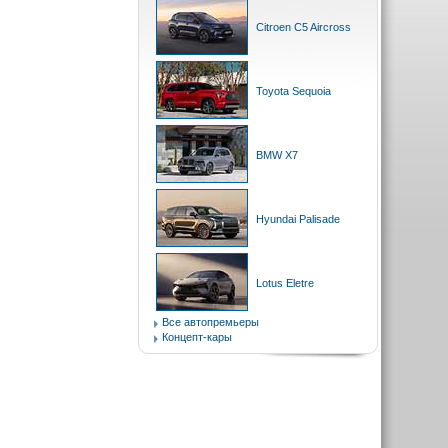
Citroen C5 Aircross
Toyota Sequoia
BMW X7
Hyundai Palisade
Lotus Eletre
Все автопремьеры
Концепт-кары