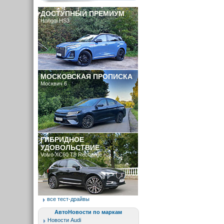
ДОСТУПНЫЙ ПРЕМИУМ
Hongqi HS3
МОСКОВСКАЯ ПРОПИСКА
Москвич 6
ГИБРИДНОЕ
УДОВОЛЬСТВИЕ
Volvo XC60 T8 Recharge
все тест-драйвы
АвтоНовости по маркам
Новости Audi