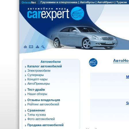
Грузовики и спецтехника
|
Автобусы
|
АвтоЮрист
|
Туризм
Oriens
Net
АвтоНов
Автомобили
Каталог автомобилей
Электромобили
Суперкары
M
Концепт-кары
АвтоПремьеры
Тест-драйв
Наши обзоры
Отзывы владельцев
S
Рейтинг автомобилей
Сравнение
Типы кузова
Фото автомобилей
Продажа автомобилей