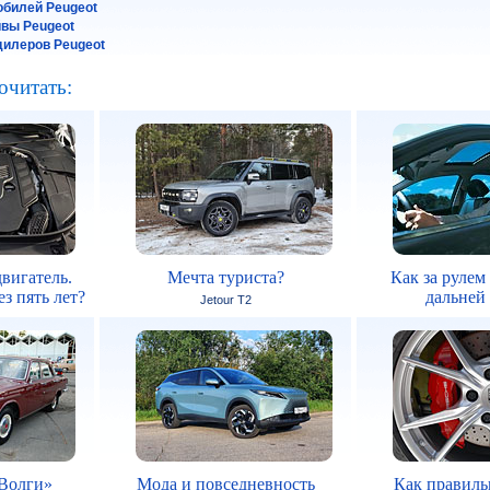
обилей Peugeot
йвы Peugeot
илеров Peugeot
очитать:
вигатель.
Мечта туриста?
Как за рулем
з пять лет?
дальней
Jetour T2
Волги»
Мода и повседневность
Как правиль