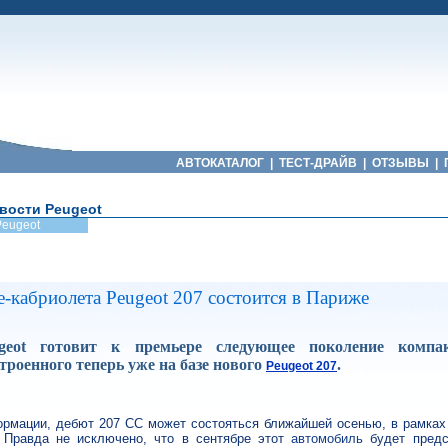
АВТОКАТАЛОГ
|
ТЕСТ-ДРАЙВ
|
ОТЗЫВЫ
|
вости Peugeot
Peugeot
-кабриолета Peugeot 207 состоится в Париже
geot готовит к премьере следующее поколение компак
троенного теперь уже на базе нового
.
Peugeot 207
ормации, дебют 207 СС может состояться ближайшей осенью, в рамках
 Правда не исключено, что в сентябре этот
автомобиль
будет предс