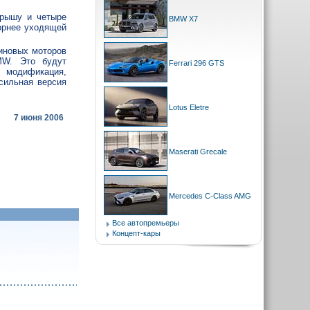
крышу и четыре
BMW X7
орнее уходящей
зиновых моторов
MW. Это будут
Ferrari 296 GTS
 модификация,
сильная версия
Lotus Eletre
7 июня 2006
Maserati Grecale
Mercedes C-Class AMG
Все автопремьеры
Концепт-кары