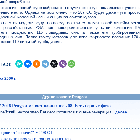
ьной разработки.
ственник, новый купе-кабриолет получит жесткую складывающуюся 
чных места. Однако не исключено, что 207 CC будет даже чуть прост
дросшей" колесной базы и общих габаритов кузова.
о на этой модели, судя по всему, состоится дебют новой линейки бен
, разработанных PSA при непосредственном участии компании B
тель мощностью 115 лошадиных сил, а также его турбированная
диных сил. Позже гамму моторов для купе-кабриолета пополнит 170-
 также 110-сильный турбодизель.
я 2006 г.
Другие новости Peugeot
7.2026 Peugeot меняет поколение 208. Есть первые фото
пейский бестселлер Peugeot готовится к смене генерации.
.
..далее
оценила "горячий" E-208 GTi
выкатила пару загадочных концептов