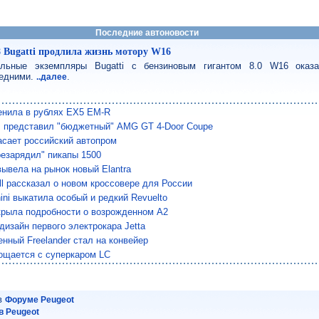
Последние автоновости
8 Bugatti продлила жизнь мотору W16
льные экземпляры Bugatti с бензиновым гигантом 8.0 W16 оказ
едними.
.
..далее
енила в рублях EX5 EM-R
 представил "бюджетный" AMG GT 4-Door Coupe
сает российский автопром
езарядил" пикапы 1500
вывела на рынок новый Elantra
ll рассказал о новом кроссовере для России
ini выкатила особый и редкий Revuelto
крыла подробности о возрожденном A2
дизайн первого электрокара Jetta
нный Freelander стал на конвейер
ощается с суперкаром LC
 в
Форуме Peugeot
 Peugeot