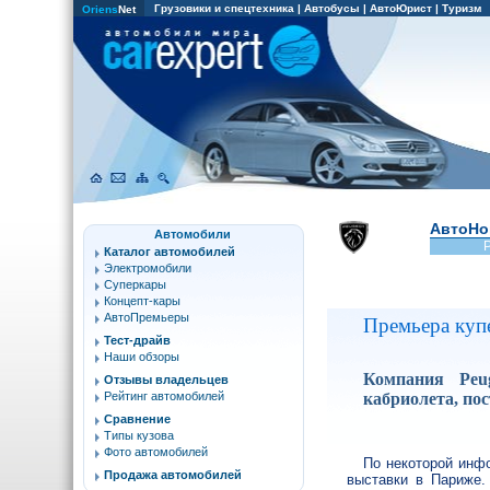
Грузовики и спецтехника
|
Автобусы
|
АвтоЮрист
|
Туризм
Oriens
Net
АвтоНо
Автомобили
Каталог автомобилей
Электромобили
Суперкары
Концепт-кары
АвтоПремьеры
Премьера купе
Тест-драйв
Наши обзоры
Компания Peu
Отзывы владельцев
кабриолета, пос
Рейтинг автомобилей
Сравнение
Типы кузова
Фото автомобилей
По некоторой инф
Продажа автомобилей
выставки в Париже.