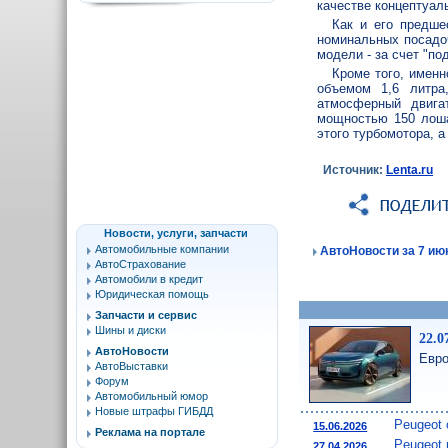
качестве концептуал
Как и его предше
номинальных посадо
модели - за счет "по
Кроме того, именн
объемом 1,6 литра
атмосферный двига
мощностью 150 лоша
этого турбомотора, а
Источник:
Lenta.ru
Новости, услуги, запчасти
Автомобильные компании
АвтоНовости за 7 июн
АвтоСтрахование
Автомобили в кредит
Юридическая помощь
Запчасти и сервис
Шины и диски
22.0
АвтоНовости
Евро
АвтоВыставки
Форум
Автомобильный юмор
Новые штрафы ГИБДД
Peugeot 
15.06.2026
Реклама на портале
Peugeot 
27.04.2026