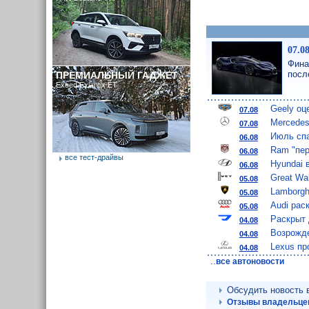
07.0
Фина
посл
ПРЕМИАЛЬНЫЙ ГАДЖЕТ
Exeed Exlantix ET
Geely оц
07.08
Mercedes
07.08
Июль спа
06.08
Ram "пер
06.08
все тест-драйвы
Hyundai 
06.08
Great Wa
05.08
Lamborgh
05.08
Audi рас
05.08
Раскрыт 
04.08
Возрожде
04.08
Lexus пр
04.08
..
все автоновости
Обсудить новость
Отзывы владельцев