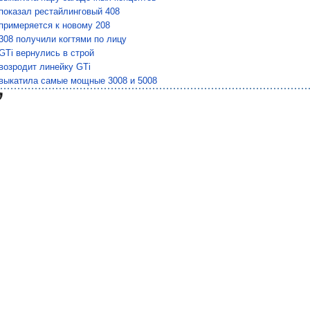
показал рестайлинговый 408
примеряется к новому 208
308 получили когтями по лицу
GTi вернулись в строй
возродит линейку GTi
 выкатила самые мощные 3008 и 5008