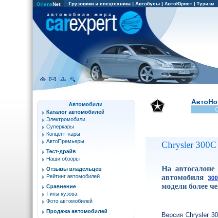
Грузовики и спецтехника
|
Автобусы
|
АвтоЮрист
|
Туризм
Oriens
Net
АвтоНо
Автомобили
C
Каталог автомобилей
Электромобили
Суперкары
Концепт-кары
АвтоПремьеры
Chrysler 300C
Тест-драйв
Наши обзоры
На автосалоне
Отзывы владельцев
автомобиля
Рейтинг автомобилей
30
модели более че
Сравнение
Типы кузова
Фото автомобилей
Продажа автомобилей
Версия Chrysler 3