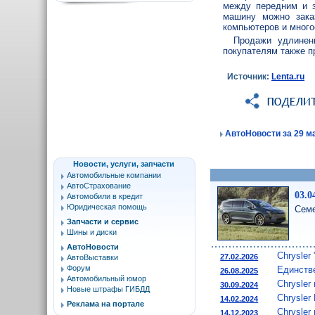
между передним и з
машину можно зака
компьютеров и много
Продажи удлинен
покупателям также п
Источник:
Lenta.ru
АвтоНовости за 29 ма
Новости, услуги, запчасти
Автомобильные компании
АвтоСтрахование
03.0
Автомобили в кредит
Юридическая помощь
Семе
Запчасти и сервис
Шины и диски
АвтоНовости
Chrysler
27.02.2026
АвтоВыставки
Форум
Единств
26.08.2025
Автомобильный юмор
Chrysler
30.09.2024
Новые штрафы ГИБДД
Chrysler
14.02.2024
Реклама на портале
Chrysle
14.12.2023