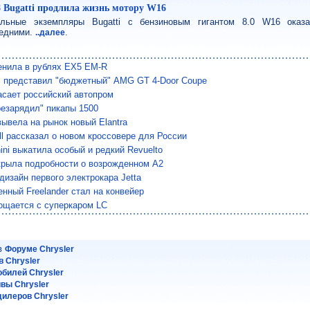
8 Bugatti продлила жизнь мотору W16
льные экземпляры Bugatti с бензиновым гигантом 8.0 W16 оказ
едними.
.
..далее
енила в рублях EX5 EM-R
 представил "бюджетный" AMG GT 4-Door Coupe
сает российский автопром
езарядил" пикапы 1500
вывела на рынок новый Elantra
ll рассказал о новом кроссовере для России
ini выкатила особый и редкий Revuelto
крыла подробности о возрожденном A2
дизайн первого электрокара Jetta
нный Freelander стал на конвейер
ощается с суперкаром LC
 в
Форуме Chrysler
 Chrysler
билей Chrysler
йвы Chrysler
илеров Chrysler