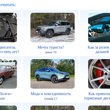
очитать:
вигатель.
Мечта туриста?
Как за рулем
з пять лет?
дальней
Jetour T2
Волги»
Мода и повседневность
Как правиль
тормозные дис
1029
Omoda C7