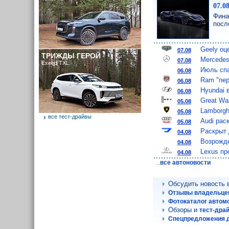
07.0
Фина
посл
Geely оц
07.08
ТРИЖДЫ ГЕРОЙ
Mercedes
07.08
Exeed TXL
Июль спа
06.08
Ram "пер
06.08
Hyundai 
06.08
Great Wa
05.08
Lamborgh
05.08
все тест-драйвы
Audi рас
05.08
Раскрыт 
04.08
Возрожде
04.08
Lexus пр
04.08
..
все автоновости
Обсудить новость
Отзывы владельцев
Фотокаталог автомо
Обзоры и
тест-дра
Спецпредложения д