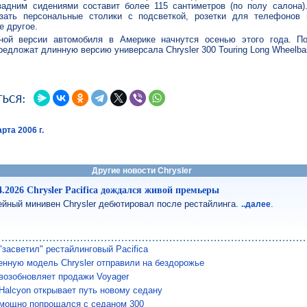
адним сидениями составит более 115 сантиметров (по полу салона).
зать персональные столики с подсветкой, розетки для телефонов
е другое.
ной версии автомобиля в Америке начнутся осенью этого года. П
редложат длинную версию универсала Chrysler 300 Touring Long Wheelba
рта 2006 г.
Другие новости Chrysler
4.2026 Chrysler Pacifica дождался живой премьеры
йный минивен Chrysler дебютировал после рестайлинга.
.
..далее
 "засветил" рестайлинговый Pacifica
енную модель Chrysler отправили на бездорожье
 возобновляет продажи Voyager
 Halcyon открывает путь новому седану
r мощно попрощался с седаном 300