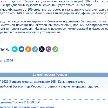
тами отделки. Самая же доступная версия Peugeot 207 Filou 75 
и с трехдверным кузовом в Германии будет стоить 11650 евро.
я модификация со 109-сильным мотором, в стандартную комплектацию к
дет стоить 14850 евро. Аналогичная пятидверная модификация обойде
будут оснащаться передними и боковыми подушками безопасности, ант
и системой помощи при экстренном торможении, полным электропакето
мым рулевом колесом. Начиная с некоторых комплектаций в базовое о
ционер и система курсовой устойчивости.
рта 2006 г.
Другие новости Peugeot
7.2026 Peugeot меняет поколение 208. Есть первые фото
пейский бестселлер Peugeot готовится к смене генерации.
.
..далее
оценила "горячий" E-208 GTi
выкатила пару загадочных концептов