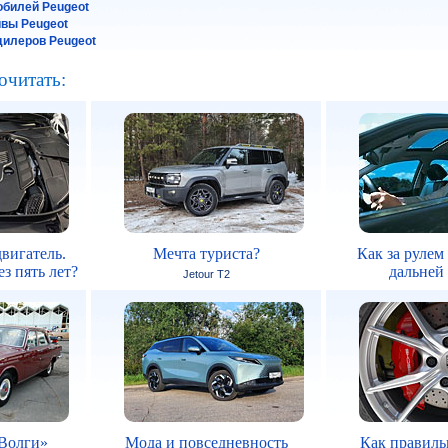
обилей Peugeot
йвы Peugeot
илеров Peugeot
очитать:
вигатель.
Мечта туриста?
Как за рулем
з пять лет?
дальней
Jetour T2
Волги»
Мода и повседневность
Как правиль