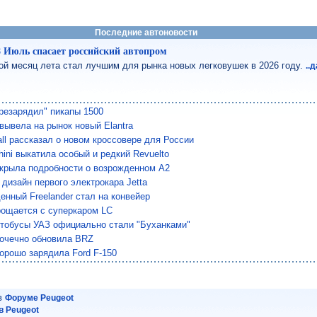
Последние автоновости
8 Июль спасает российский автопром
ой месяц лета стал лучшим для рынка новых легковушек в 2026 году.
..
резарядил" пикапы 1500
 вывела на рынок новый Elantra
all рассказал о новом кроссовере для России
ini выкатила особый и редкий Revuelto
скрыла подробности о возрожденном A2
 дизайн первого электрокара Jetta
енный Freelander стал на конвейер
рощается с суперкаром LC
тобусы УАЗ официально стали "Буханками"
точечно обновила BRZ
хорошо зарядила Ford F-150
 в
Форуме Peugeot
 Peugeot