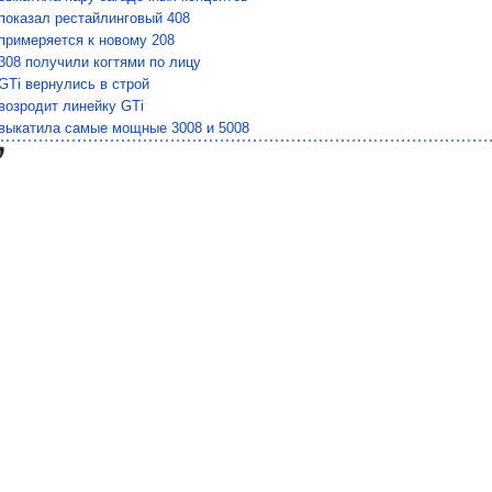
показал рестайлинговый 408
примеряется к новому 208
308 получили когтями по лицу
GTi вернулись в строй
возродит линейку GTi
 выкатила самые мощные 3008 и 5008