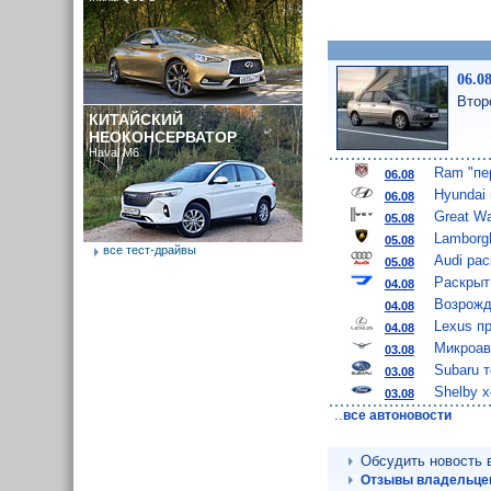
06.0
Втор
КИТАЙСКИЙ
НЕОКОНСЕРВАТОР
Haval M6
Ram "пе
06.08
Hyundai
06.08
Great W
05.08
Lamborgh
05.08
все тест-драйвы
Audi ра
05.08
Раскрыт
04.08
Возрожд
04.08
Lexus п
04.08
Микроав
03.08
Subaru 
03.08
Shelby 
03.08
..
все автоновости
Обсудить новость
Отзывы владельцев