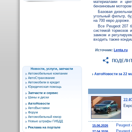
материалами и цве
бензиновым мотором 
Базовая дизельна
угольный фильтр, бу
на 700 евро дороже.
Все Peugeot 207 
системой тормозов 
замком и регулируе
входить также конди
Источник:
Lenta.ru
Новости, услуги, запчасти
Автомобильные компании
АвтоНовости за 22 ма
АвтоСтрахование
Автомобили в кредит
Юридическая помощь
Запчасти и сервис
Шины и диски
22.0
АвтоНовости
Евро
АвтоВыставки
Форум
Автомобильный юмор
Новые штрафы ГИБДД
Peugeot 
15.06.2026
Реклама на портале
Peugeot 
27.04.2026