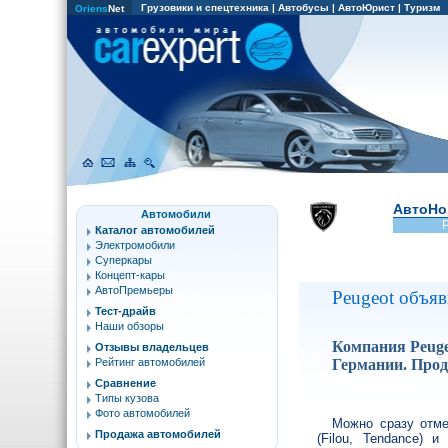
Грузовики и спецтехника
|
Автобусы
|
АвтоЮрист
|
Туризм
Oriens
Net
АвтоНо
Автомобили
Каталог автомобилей
Электромобили
Суперкары
Концепт-кары
АвтоПремьеры
Peugeot объяв
Тест-драйв
Наши обзоры
Компания Peuge
Отзывы владельцев
Германии. Прод
Рейтинг автомобилей
Сравнение
Типы кузова
Фото автомобилей
Можно сразу отме
Продажа автомобилей
(Filou, Tendance) 