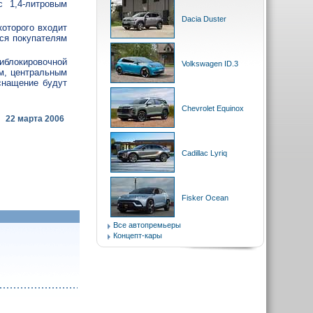
c 1,4-литровым
Dacia Duster
оторого входит
тся покупателям
иблокировочной
Volkswagen ID.3
м, центральным
снащение будут
Chevrolet Equinox
22 марта 2006
Cadillac Lyriq
Fisker Ocean
Все автопремьеры
Концепт-кары