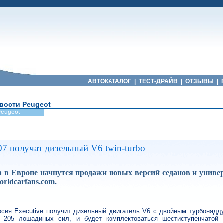
АВТОКАТАЛОГ
|
ТЕСТ-ДРАЙВ
|
ОТЗЫВЫ
|
вости Peugeot
Peugeot
07 получат дизельный V6 twin-turbo
да в Европе начнутся продажи новых версий седанов и унив
orldcarfans.com.
рсия Executive получит дизельный двигатель V6 с двойным турбонадд
т 205 лошадиных сил, и будет комплектоваться шестиступенчатой 