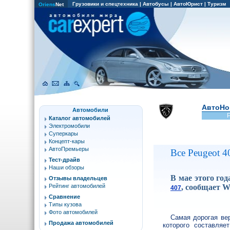
Грузовики и спецтехника
|
Автобусы
|
АвтоЮрист
|
Туризм
Oriens
Net
АвтоНо
Автомобили
Каталог автомобилей
Электромобили
Суперкары
Концепт-кары
АвтоПремьеры
Все Peugeot 4
Тест-драйв
Наши обзоры
В мае этого го
Отзывы владельцев
, сообщает W
Рейтинг автомобилей
407
Сравнение
Типы кузова
Фото автомобилей
Самая дорогая ве
Продажа автомобилей
которого составляе