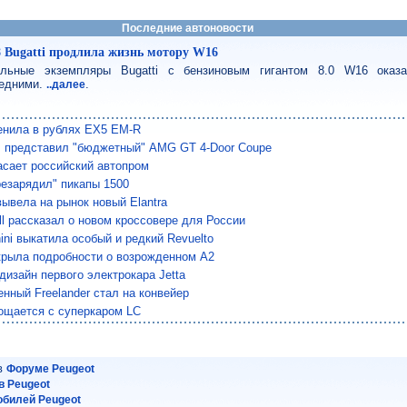
Последние автоновости
8 Bugatti продлила жизнь мотору W16
льные экземпляры Bugatti с бензиновым гигантом 8.0 W16 оказ
едними.
.
..далее
енила в рублях EX5 EM-R
 представил "бюджетный" AMG GT 4-Door Coupe
сает российский автопром
езарядил" пикапы 1500
вывела на рынок новый Elantra
ll рассказал о новом кроссовере для России
ini выкатила особый и редкий Revuelto
крыла подробности о возрожденном A2
дизайн первого электрокара Jetta
нный Freelander стал на конвейер
ощается с суперкаром LC
 в
Форуме Peugeot
 Peugeot
обилей Peugeot