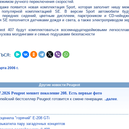
режимом ручного переключения скоростей.
одаже появится новая комплектация Sport, которая заполнит нишу меж
 популярной комплектацией SE. В версии Sport автомобили буд
й передних сидений, цветным дисплеем, парктроником и CD-чейнд
я SE пополнится датчиками дождя и света, а также электроприводом зе
eot 407 будут комплектоваться восемнадцатидюймовыми легкоспла
кузова молдингами и семью подушками безопасности
рта 2006 г.
Другие новости Peugeot
7.2026 Peugeot меняет поколение 208. Есть первые фото
пейский бестселлер Peugeot готовится к смене генерации.
.
..далее
оценила "горячий" E-208 GTi
выкатила пару загадочных концептов