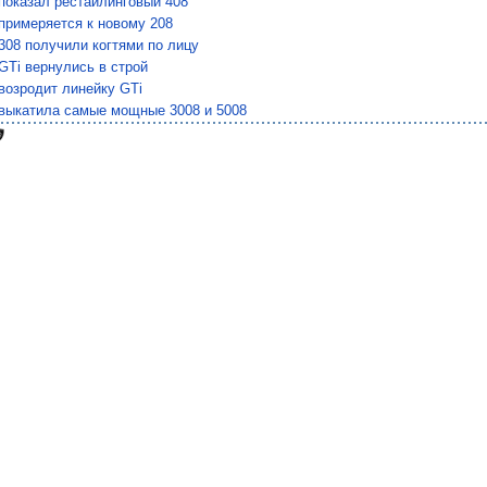
показал рестайлинговый 408
примеряется к новому 208
308 получили когтями по лицу
GTi вернулись в строй
возродит линейку GTi
 выкатила самые мощные 3008 и 5008