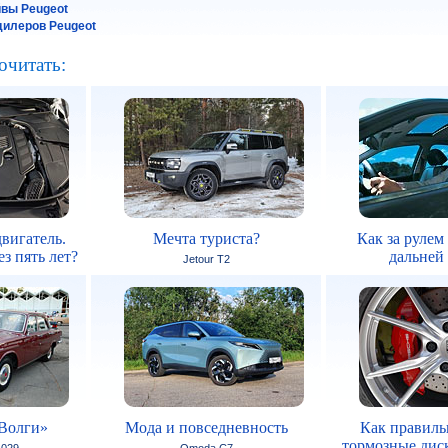
йвы Peugeot
илеров Peugeot
очитать:
вигатель.
Мечта туриста?
Как за рулем
з пять лет?
дальней
Jetour T2
Волги»
Мода и повседневность
Как правиль
тормозные дис