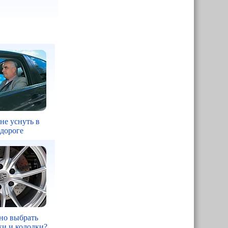
 не уснуть в
 дороге
но выбрать
ки и колодки?