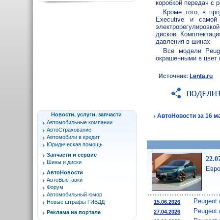
коробкой передач с 
Кроме того, в пр
Executive и самой
электрорегулировко
дисков. Комплектаци
давления в шинах
Все модели Peug
окрашенными в цвет 
Источник:
Lenta.ru
Новости, услуги, запчасти
АвтоНовости за 16 ма
Автомобильные компании
АвтоСтрахование
Автомобили в кредит
Юридическая помощь
Запчасти и сервис
22.0
Шины и диски
Евро
АвтоНовости
АвтоВыставки
Форум
Автомобильный юмор
Peugeot 
15.06.2026
Новые штрафы ГИБДД
Peugeot 
27.04.2026
Реклама на портале