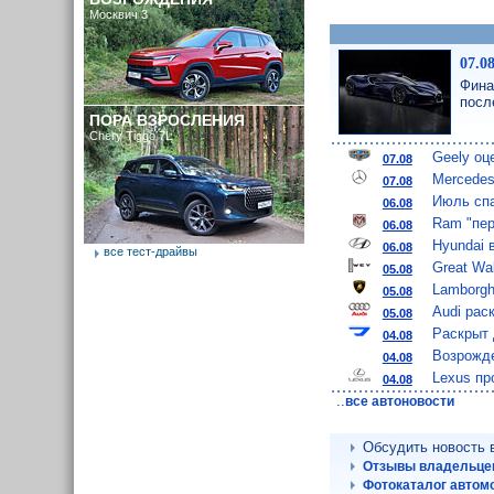
Москвич 3
07.0
Фина
посл
ПОРА ВЗРОСЛЕНИЯ
Chery Tiggo 7L
Geely оц
07.08
Mercedes
07.08
Июль спа
06.08
Ram "пер
06.08
Hyundai 
06.08
все тест-драйвы
Great Wa
05.08
Lamborgh
05.08
Audi рас
05.08
Раскрыт 
04.08
Возрожде
04.08
Lexus пр
04.08
..
все автоновости
Обсудить новость
Отзывы владельцев
Фотокаталог автом