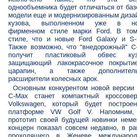
однообъемника будет отличаться от баз
модели еще и модернизированным диза
кузова, выполненном уже в но
фирменном стиле марки Ford. В то
стиле, что и новые Ford Galaxy и S-
Также возможно, что "внедорожный" C
получит пластиковый обвес куз
защищающий лакокрасочное покрыти
царапин, а также дополнитель
расширители колесных арок.
Основным конкурентом новой версии 
C-Max станет компактный кроссове
Volkswagen, который будет построе
платформе VW Golf V. Напомним,
прототип своей будущей новинки неме
концерн показал совсем недавно, в ра
проходящего в Женеве международ