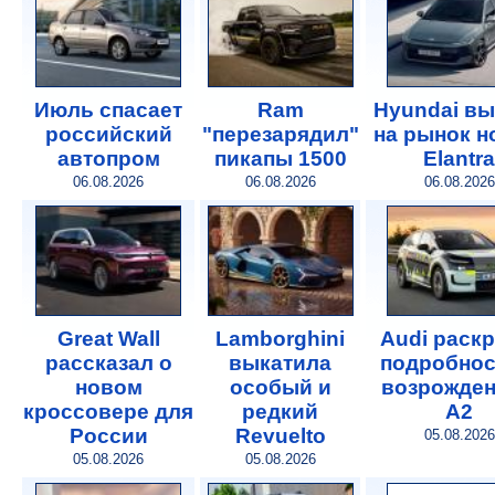
Июль спасает
Ram
Hyundai в
российский
"перезарядил"
на рынок 
автопром
пикапы 1500
Elantra
06.08.2026
06.08.2026
06.08.2026
Great Wall
Lamborghini
Audi раск
рассказал о
выкатила
подробнос
новом
особый и
возрожде
кроссовере для
редкий
A2
России
Revuelto
05.08.2026
05.08.2026
05.08.2026