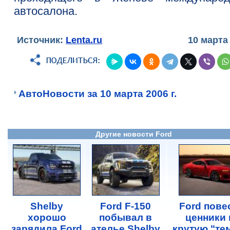
автосалона.
Источник:
Lenta.ru
10 марта
АвтоНовости за 10 марта 2006 г.
Другие новости Ford
Shelby
Ford F-150
Ford пове
хорошо
побывал в
ценники 
зарядила Ford
ателье Shelby
крутую "те