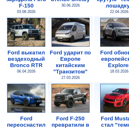
F-150
лошадк
30.06.2026
03.08.2026
22.04.2026
Ford выкатил
Ford ударит по
Ford обно
вездеходный
Европе
европейс
Bronco RTR
китайским
Explore
"Транзитом"
06.04.2026
18.03.2026
27.03.2026
Ford
Ford F-250
Ford Must
переоснастил
превратили в
стал "тем