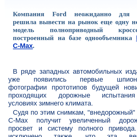
Компания Ford неожиданно для 
решила вывести на рынок еще одну н
модель полноприводный кроссо
построенный на базе однообъемника
C-Max
.
В ряде западных автомобильных изд
уже появились первые шпионс
фотографии прототипов будущей нови
проходящих дорожные испытани
условиях зимнего климата.
Судя по этим снимкам, "внедорожный" 
C-Max получит увеличенный доро
просвет и систему полного привода
исключено также, что эта вер