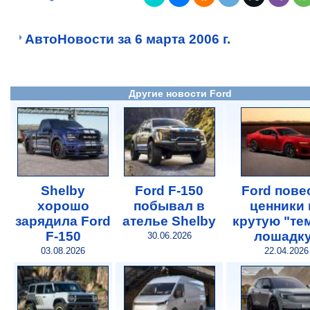
АвтоНовости за 6 марта 2006 г.
Другие новости Ford
Shelby
Ford F-150
Ford пове
хорошо
побывал в
ценники 
зарядила Ford
ателье Shelby
крутую "те
F-150
лошадк
30.06.2026
03.08.2026
22.04.2026