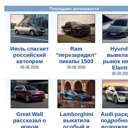
Последние автоновости
Июль спасает
Ram
Hyund
российский
"перезарядил"
вывела
автопром
пикапы 1500
рынок н
Elantr
06.08.2026
06.08.2026
06.08.20
Great Wall
Lamborghini
Audi рас
рассказал о
выкатила
подробно
новом
особый и
возрожде