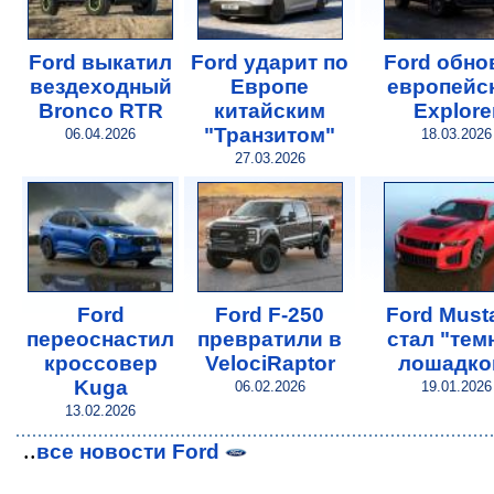
Ford выкатил
Ford ударит по
Ford обно
вездеходный
Европе
европейс
Bronco RTR
китайским
Explore
"Транзитом"
06.04.2026
18.03.2026
27.03.2026
Ford
Ford F-250
Ford Must
переоснастил
превратили в
стал "тем
кроссовер
VelociRaptor
лошадко
Kuga
06.02.2026
19.01.2026
13.02.2026
..
все новости Ford