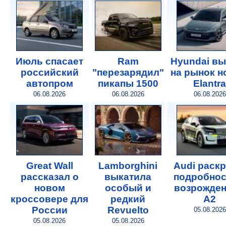
Июль спасает
Ram
Hyundai в
российский
"перезарядил"
на рынок 
автопром
пикапы 1500
Elantra
06.08.2026
06.08.2026
06.08.2026
Great Wall
Lamborghini
Audi раск
рассказал о
выкатила
подробнос
новом
особый и
возрожде
кроссовере для
редкий
A2
России
Revuelto
05.08.2026
05.08.2026
05.08.2026