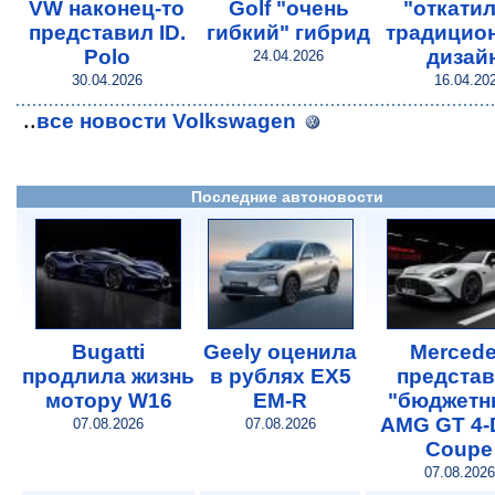
VW наконец-то
Golf "очень
"откатил
представил ID.
гибкий" гибрид
традицио
Polo
дизай
24.04.2026
30.04.2026
16.04.20
..
все новости Volkswagen
Последние автоновости
Bugatti
Geely оценила
Merced
продлила жизнь
в рублях EX5
предста
мотору W16
EM-R
"бюджетн
AMG GT 4-
07.08.2026
07.08.2026
Coupe
07.08.2026