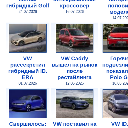
гибридный Golf
кроссовер
полови
модел
24.07.2026
16.07.2026
14.07.20
VW
VW Caddy
Горяч
рассекретил
вышел на рынок
подвезли
гибридный ID.
после
показал
ERA
рестайлинга
Polo G
01.07.2026
12.06.2026
18.05.20
Свершилось:
VW поставил на
VW ID