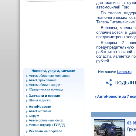
две машины в сутки
автомобилей Ford.
По словам лидера
технологических ост
Теперь "итальянские
Впрочем, члены п
оплачиваются в дво
предусмотрены завод
Вечером 2 нояб
предупредительную ч
работников ночной 
области, является п
рублей.
Новости, услуги, запчасти
Источник:
Lenta.ru
Автомобильные компании
АвтоСтрахование
Автомобили в кредит
Юридическая помощь
Запчасти и сервис
АвтоНовости за 7 ноя
Шины и диски
АвтоНовости
АвтоВыставки
Форум
Автомобильный юмор
03.0
Новые штрафы ГИБДД
Груз
Реклама на портале