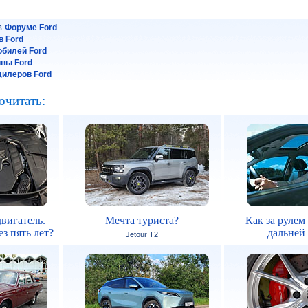
 в
Форуме Ford
 Ford
обилей Ford
йвы Ford
илеров Ford
очитать:
вигатель.
Мечта туриста?
Как за рулем
з пять лет?
дальней
Jetour T2