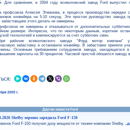
. Для сравнения, в 2004 году всеволожский завод Ford выпустил 
 профсоюза Алексея Этманова, в процессе производства нередки с
ановок конвейера на 5-10 секунд. Эти простои руководство завода п
" забастовщики этого делать не намерены.
рофсоюза не намерены и отказываться от дополнительных субботних
йном размере. Интересно, что по некоторым данным, короткие остан
ской технологией и компенсируются за счет субботних смен.
ря рабочие всеволожского завода "Форд мотор компани" у
асовую забастовку и остановили конвейер. В забастовке приняли уча
смены. Основным требованием сотрудников завода, находящегося в
овышение зарплаты на 30 процентов. Часовой простой обошелся заводу в
бря 2005 г.
Другие новости Ford
8.2026 Shelby хорошо зарядила Ford F-150
овичок Ford F-150 получил дозу мощности от тюнинг-компании Shelby.
..