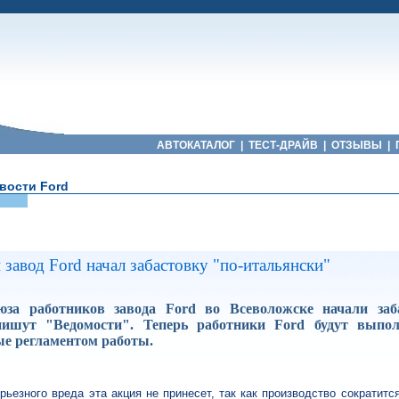
АВТОКАТАЛОГ
|
ТЕСТ-ДРАЙВ
|
ОТЗЫВЫ
|
вости Ford
d
завод Ford начал забастовку "по-итальянски"
за работников завода Ford во Всеволожске начали заб
пишут "Ведомости". Теперь работники Ford будут выпо
е регламентом работы.
рьезного вреда эта акция не принесет, так как производство сократитс