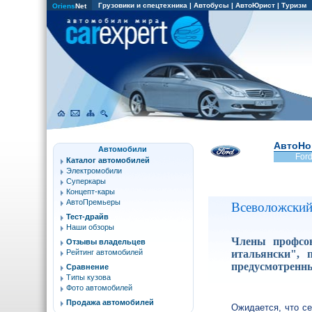
Грузовики и спецтехника
|
Автобусы
|
АвтоЮрист
|
Туризм
Oriens
Net
АвтоНо
Автомобили
For
Каталог автомобилей
Электромобили
Суперкары
Концепт-кары
АвтоПремьеры
Всеволожский 
Тест-драйв
Наши обзоры
Члены профсою
Отзывы владельцев
итальянски", 
Рейтинг автомобилей
предусмотренны
Сравнение
Типы кузова
Фото автомобилей
Продажа автомобилей
Ожидается, что се