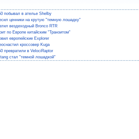
50 побывал в ателье Shelby
есил ценники на крутую "темную лошадку"
катил вездеходный Bronco RTR
рит по Европе китайским "Транзитом"
овил европейские Explorer
еоснастил кроссовер Kuga
50 превратили в VelociRaptor
tang стал "темной лошадкой"