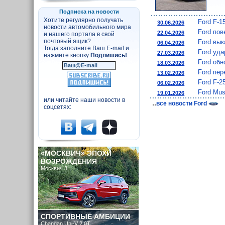
Подписка на новости
Хотите регулярно получать
Ford F-1
30.06.2026
новости автомобильного мира
Ford пов
22.04.2026
и нашего портала в свой
почтовый ящик?
Ford вы
06.04.2026
Тогда заполните Ваш E-mail и
Ford уда
27.03.2026
нажмите кнопку
Подпишись!
Ford обн
18.03.2026
Ford пер
13.02.2026
Ford F-2
06.02.2026
Ford Mus
19.01.2026
или читайте наши новости в
..
все новости Ford
соцсетях:
«МОСКВИЧ» ЭПОХИ
ВОЗРОЖДЕНИЯ
Москвич 3
СПОРТИВНЫЕ АМБИЦИИ
Changan Uni-V 2.0T