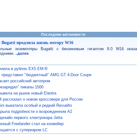
Последние автоновости
8 Bugatti продлила жизнь мотору W16
льные экземпляры Bugatti с бензиновым гигантом 8.0 W16 оказ
едними.
.
..далее
енила в рублях EX5 EM-R
 представил "бюджетный" AMG GT 4-Door Coupe
сает российский автопром
езарядил" пикапы 1500
вывела на рынок новый Elantra
ll рассказал о новом кроссовере для России
ini выкатила особый и редкий Revuelto
крыла подробности о возрожденном A2
дизайн первого электрокара Jetta
нный Freelander стал на конвейер
ощается с суперкаром LC