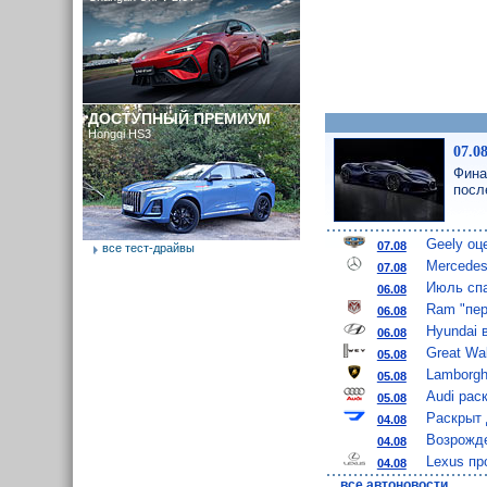
ДОСТУПНЫЙ ПРЕМИУМ
Hongqi HS3
07.0
Фина
посл
Geely оц
07.08
все тест-драйвы
Mercedes
07.08
Июль спа
06.08
Ram "пер
06.08
Hyundai 
06.08
Great Wa
05.08
Lamborgh
05.08
Audi рас
05.08
Раскрыт 
04.08
Возрожде
04.08
Lexus пр
04.08
..
все автоновости