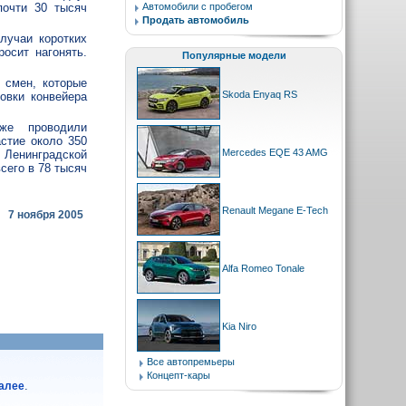
почти 30 тысяч
Автомобили с пробегом
Продать автомобиль
лучаи коротких
росит нагонять.
Популярные модели
 смен, которые
Skoda Enyaq RS
овки конвейера
же проводили
стие около 350
Mercedes EQE 43 AMG
 Ленинградской
сего в 78 тысяч
Renault Megane E-Tech
7 ноября 2005
Alfa Romeo Tonale
Kia Niro
Все автопремьеры
Концепт-кары
.
далее