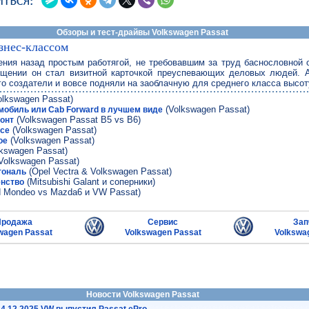
Обзоры и тест-драйвы Volkswagen Passat
знес-классом
ения назад простым работягой, не требовавшим за труд баснословной 
ении он стал визитной карточкой преуспевающих деловых людей. А
его создатели и вовсе подняли на заоблачную для среднего класса высот
lkswagen Passat)
(Volkswagen Passat)
обиль или Cab Forward в лучшем виде
(Volkswagen Passat B5 vs B6)
онт
(Volkswagen Passat)
ссе
(Volkswagen Passat)
ое
kswagen Passat)
Volkswagen Passat)
(Opel Vectra & Volkswagen Passat)
гональ
(Mitsubishi Galant и соперники)
енство
d Mondeo vs Mazda6 и VW Passat)
Продажа
Сервис
Зап
wagen Passat
Volkswagen Passat
Volkswa
Новости Volkswagen Passat