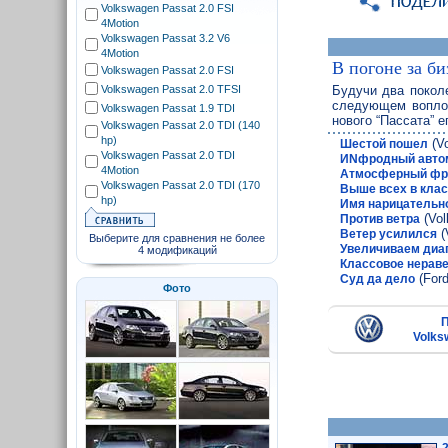
Volkswagen Passat 2.0 FSI
4Motion
Volkswagen Passat 3.2 V6
4Motion
В погоне за би
Volkswagen Passat 2.0 FSI
Volkswagen Passat 2.0 TFSI
Будучи два покол
следующем воплощ
Volkswagen Passat 1.9 TDI
нового “Пассата” 
Volkswagen Passat 2.0 TDI (140
hp)
(Vo
Шестой пошел
Volkswagen Passat 2.0 TDI
ИNфродный автом
4Motion
Атмосферный фр
Volkswagen Passat 2.0 TDI (170
Выше всех в кла
hp)
Имя нарицательн
(Vol
Против ветра
(
Ветер усилился
Выберите для сравнения не более
Увеличиваем диа
4 модификаций
Классовое нерав
(For
Суд да дело
Фото
Volks