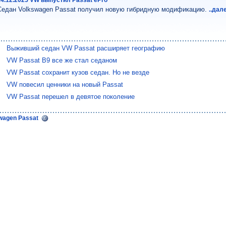
24.12.2025 VW выпустил Passat ePro
Седан Volkswagen Passat получил новую гибридную модификацию.
..дал
Выживший седан VW Passat расширяет географию
VW Passat B9 все же стал седаном
VW Passat сохранит кузов седан. Но не везде
VW повесил ценники на новый Passat
VW Passat перешел в девятое поколение
swagen Passat