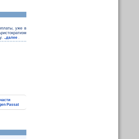
оплаты, уже в
ристократизм
у.
.
..далее
части
gen Passat