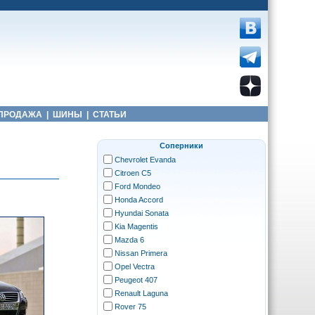
ПРОДАЖА
|
ШИНЫ
|
СТАТЬИ
Соперники
Chevrolet Evanda
Citroen C5
Ford Mondeo
Honda Accord
Hyundai Sonata
Kia Magentis
Mazda 6
Nissan Primera
Opel Vectra
Peugeot 407
Renault Laguna
Rover 75